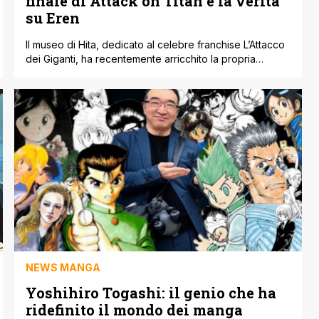
finale di Attack on Titan e la verità
su Eren
Il museo di Hita, dedicato al celebre franchise L’Attacco
dei Giganti, ha recentemente arricchito la propria
collezione con ventisei nuove tavole. Ciascuna di esse
è corredata da un commento dell'autore, Hajime
Isayama, tradotto in quattro lingue diverse. Tra queste
note, ne spicca una che sta facendo molto discutere.
Una riflessione profondamente autocritica sul finale
dell'opera [']
NEWS MANGA
Yoshihiro Togashi: il genio che ha
ridefinito il mondo dei manga