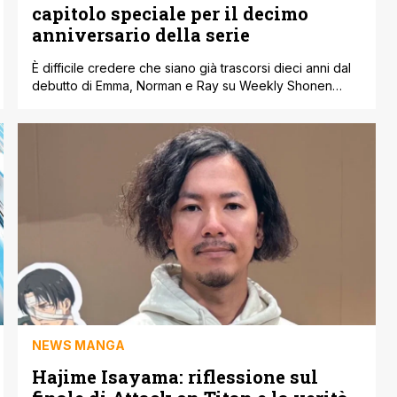
capitolo speciale per il decimo
anniversario della serie
È difficile credere che siano già trascorsi dieci anni dal
debutto di Emma, Norman e Ray su Weekly Shonen
Jump. Il ricordo della fuga da Grace Field House è
ancora vivissimo tra chi ha seguito la serie,
rappresentando l'inizio di un successo mondiale che
resiste al tempo. Per onorare questo traguardo dei dieci
anni, gli [']
NEWS MANGA
Hajime Isayama: riflessione sul