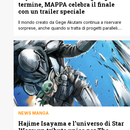
termine, MAPPA celebra il finale
con un trailer speciale
Il mondo creato da Gege Akutami continua a riservare
sorprese, anche quando si tratta di progetti paralleli.
L'uscita dell'ultimo volume di Jujutsu Kaisen: Modulo
segna un momento davvero importante per tutti i fan
della saga. È infatti uscito in Giappone il terzo e ultimo
volume. Lo spin-off, illustrato dal talento di Yuji Iwasaki,
ha saputo [']
NEWS MANGA
Hajime Isayama e l’universo di Star