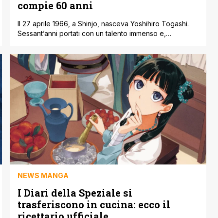
compie 60 anni
Il 27 aprile 1966, a Shinjo, nasceva Yoshihiro Togashi.
Sessant’anni portati con un talento immenso e,
diciamocelo, con una capacità unica di far soffrire,
gioire e attendere i propri lettori come nessun altro. È
letteralmente impossibile parlare di lui senza citare
pietre miliari come Yu degli spettri e, ovviamente, Hunter
x Hunter. Opere che hanno [']
NEWS MANGA
I Diari della Speziale si
trasferiscono in cucina: ecco il
ricettario ufficiale