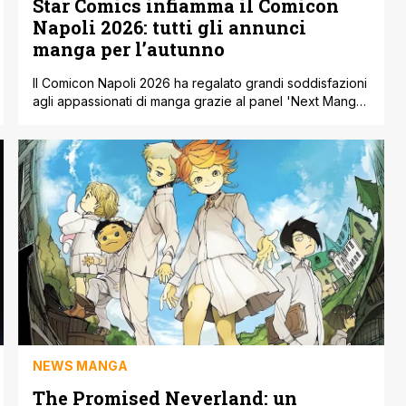
Star Comics infiamma il Comicon
Napoli 2026: tutti gli annunci
manga per l’autunno
Il Comicon Napoli 2026 ha regalato grandi soddisfazioni
agli appassionati di manga grazie al panel 'Next Manga
Stars' di Star Comics. La casa editrice ha svelato una
lineup davvero variegata per l’autunno 2026,
mescolando classici intramontabili, hit contemporanee e
generi per ogni gusto, dal dramma sportivo al Boys’
Love. Il titolo che ha fatto più [']
NEWS MANGA
The Promised Neverland: un