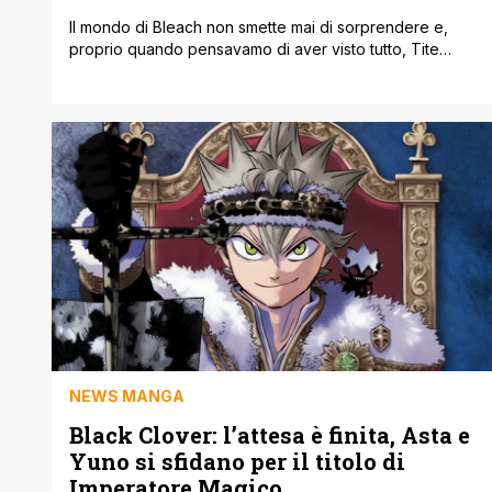
Il mondo di Bleach non smette mai di sorprendere e,
proprio quando pensavamo di aver visto tutto, Tite
Kubo torna a far parlare di sé. Questa volta però lo fa in
una veste diversa, collaborando a un progetto che sta
già catalizzando l'attenzione dei fan di vecchia data. È
stata infatti svelata la copertina di [']
NEWS MANGA
Black Clover: l’attesa è finita, Asta e
Yuno si sfidano per il titolo di
Imperatore Magico