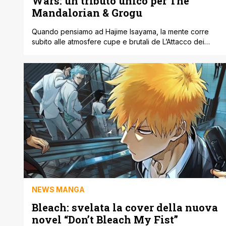
Wars: un tributo unico per The
Mandalorian & Grogu
Quando pensiamo ad Hajime Isayama, la mente corre
subito alle atmosfere cupe e brutali de L’Attacco dei
Giganti. Eppure, il genio dietro le mura di Paradis ha
sorpreso tutti con un progetto inaspettato, una speciale
illustrazione dedicata al film The Mandalorian ' Grogu. In
vista dell’uscita della pellicola, prevista per il 22 maggio
2026, il [']
NEWS MANGA
Bleach: svelata la cover della nuova
novel “Don’t Bleach My Fist”