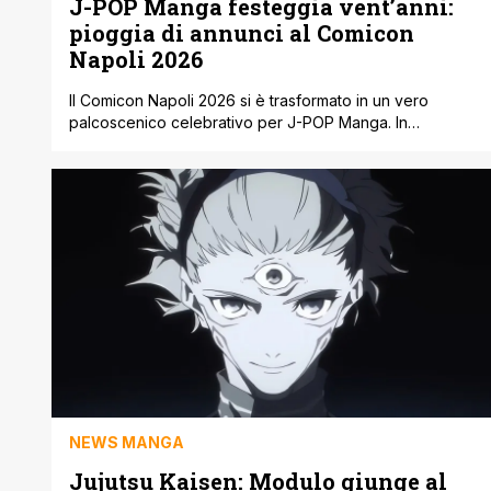
J-POP Manga festeggia vent’anni:
pioggia di annunci al Comicon
Napoli 2026
Il Comicon Napoli 2026 si è trasformato in un vero
palcoscenico celebrativo per J-POP Manga. In
occasione del suo ventesimo anniversario, la casa
editrice ha deciso di fare le cose in grande, svelando
una valanga di nuovi titoli che arriveranno sugli scaffali
nei prossimi mesi. Un numero che omaggia due decenni
di impegno nel portare [']
NEWS MANGA
Jujutsu Kaisen: Modulo giunge al