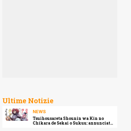
Ultime Notizie
NEWS
Tsuihousareta Shounin wa Kin no
Chikara de Sekai o Sukuu: annunciato
l’adattamento anime