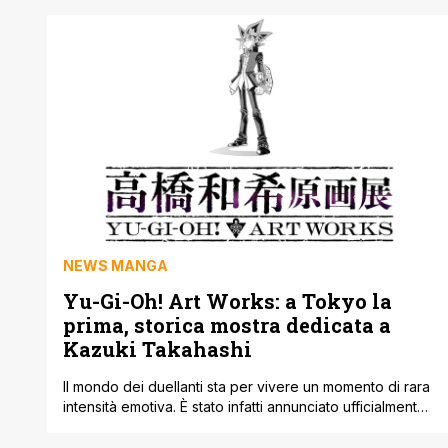
2024 e quest'anno è tornato con la serie sequel ma il
mangaka giapponese si è fatto vivo ancora una volta tra
i lettori affezionati per dare [']
NEWS MANGA
Yu-Gi-Oh! Art Works: a Tokyo la
prima, storica mostra dedicata a
Kazuki Takahashi
Il mondo dei duellanti sta per vivere un momento di rara
intensità emotiva. È stato infatti annunciato ufficialmente
che nell’inverno del 2026, Tokyo ospiterà 'Yu-Gi-Oh! Art
Works', la primissima mostra di disegni originali