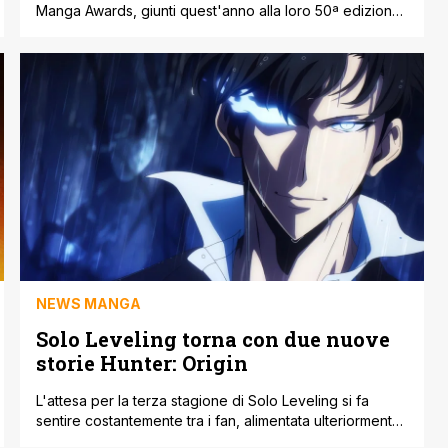
Manga Awards, giunti quest'anno alla loro 50ª edizione.
Parliamo di uno dei riconoscimenti più importanti in
assoluto, e la cosa bella è che i tre titoli premiati sono
già tutti disponibili nelle nostre librerie. A decidere chi
meritasse il podio è stata una giuria di veri pesi [']
NEWS MANGA
Solo Leveling torna con due nuove
storie Hunter: Origin
L'attesa per la terza stagione di Solo Leveling si fa
sentire costantemente tra i fan, alimentata ulteriormente
dal silenzio dello studio di animazione sul futuro