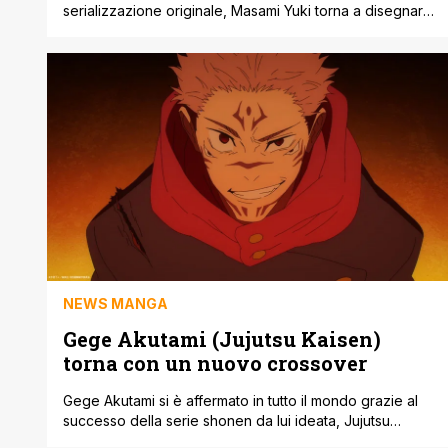
serializzazione originale, Masami Yuki torna a disegnare
un nuovo capitolo di Mobile Police Patlabor. L'annuncio
è arrivato attraverso il profilo X ufficiale della rivista
Weekly Big Comic Spirits di Shogakukan, che
pubblicherà il one-shot nel numero 25 del 2026, in
uscita in Giappone il 18 maggio. Il capitolo inedito
porterà il titolo di Mobile Police Patlabor 2026 e il [']
NEWS MANGA
Gege Akutami (Jujutsu Kaisen)
torna con un nuovo crossover
Gege Akutami si è affermato in tutto il mondo grazie al
successo della serie shonen da lui ideata, Jujutsu
Kaisen. Il manga in questo si è concluso a settembre