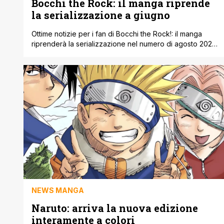
Bocchi the Rock: il manga riprende
la serializzazione a giugno
Ottime notizie per i fan di Bocchi the Rock!: il manga
riprenderà la serializzazione nel numero di agosto 2026
della rivista Manga Time Kirara MAX di Hōbunsha, in
uscita in Giappone il 18 giugno. L'annuncio è arrivato
oggi attraverso il profilo X ufficiale della redazione di
Kirara, accompagnato da una nuova tavola che mostra
le quattro componenti della Kessoku Band tornare in
azione con [']
NEWS MANGA
Naruto: arriva la nuova edizione
interamente a colori