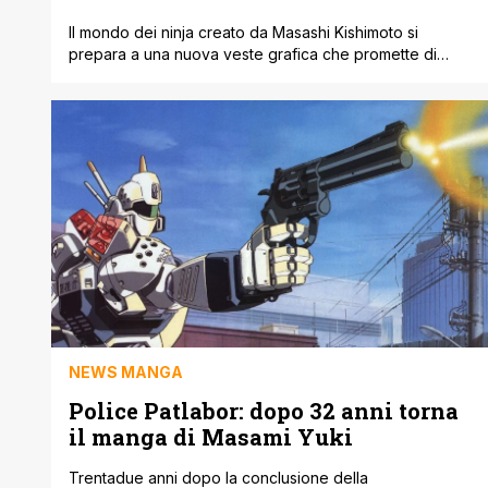
Il mondo dei ninja creato da Masashi Kishimoto si
prepara a una nuova veste grafica che promette di
attirare l'attenzione di molti collezionisti. Planet Manga
ha infatti confermato il debutto di NARUTO COLOR NEW
EDITION, un'edizione che permetterà di riscoprire
l'intera opera sotto una luce diversa. Non si tratta di una
selezione di capitoli, ma [']
NEWS MANGA
Police Patlabor: dopo 32 anni torna
il manga di Masami Yuki
Trentadue anni dopo la conclusione della