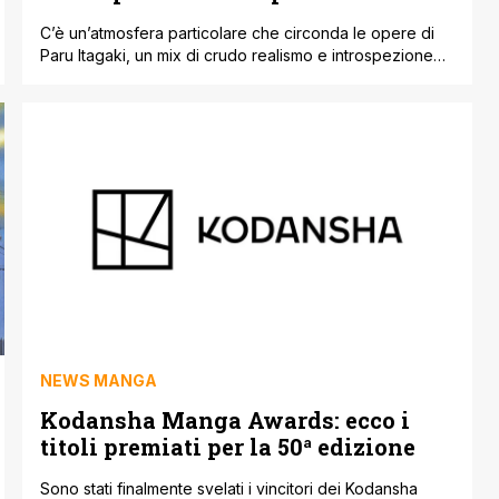
C’è un’atmosfera particolare che circonda le opere di
Paru Itagaki, un mix di crudo realismo e introspezione
che ha reso Beastars un successo mondiale. Per chi
sentiva la mancanza di quelle atmosfere antropomorfe
così sfaccettate, è arrivata una grande notizia: l'autrice
tornerà quest'estate con una nuova storia breve
dedicata a Beast Complex. La pubblicazione è [']
NEWS MANGA
Kodansha Manga Awards: ecco i
titoli premiati per la 50ª edizione
Sono stati finalmente svelati i vincitori dei Kodansha