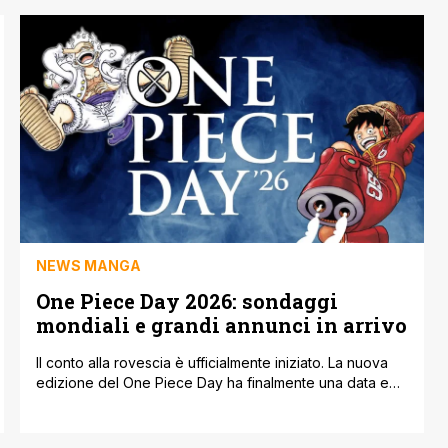
dell'anime. Inoltre, Solo Leveling: Ragnarok è in pausa a
tempo indeterminato a seguito dell'arruolamento
dell'artista per il servizio militare obbligatorio a gennaio
di quest'anno, che in genere dura dai 18 [']
NEWS MANGA
One Piece Day 2026: sondaggi
mondiali e grandi annunci in arrivo
Il conto alla rovescia è ufficialmente iniziato. La nuova
edizione del One Piece Day ha finalmente una data e
un luogo: i fan di tutto il mondo si ritroveranno il 22 e il
23 agosto 2026 presso la prestigiosa cornice di
Makuhari Messe, in Giappone. Ma non sarà una