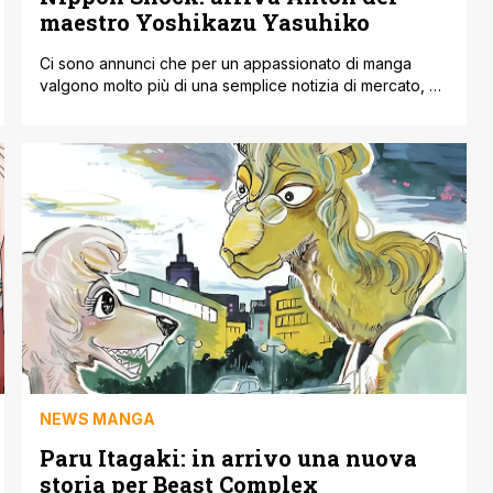
maestro Yoshikazu Yasuhiko
Ci sono annunci che per un appassionato di manga
valgono molto più di una semplice notizia di mercato, e
quello appena diffuso da Nippon Shock Edizioni rientra
sicuramente in questa categoria. La casa editrice ha
infatti confermato l’acquisizione dei diritti per l'Italia di
Anton, un'opera affascinante che porta la firma di una
vera e propria [']
NEWS MANGA
Paru Itagaki: in arrivo una nuova
storia per Beast Complex