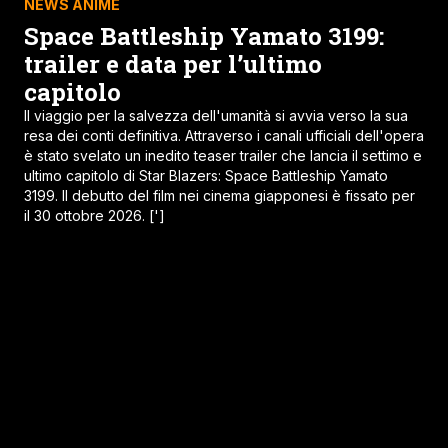
NEWS MANGA
Fairy Tail: Hiro Mashima
conferma nuovi progetti dopo il
ritorno del manga
Hiro Mashima è uno dei più rinomati mangaka di tutti i tempi,
noto al pubblico per serie di successo come Fairy Tail.
Quello che i lettori amano di Mashima è la sua passione così
intensa da essere un lavoratore instancabile. A
dimostrazione di questo ci sono i suoi numerosi one-shot.
Chiaramente la sua opera più [']