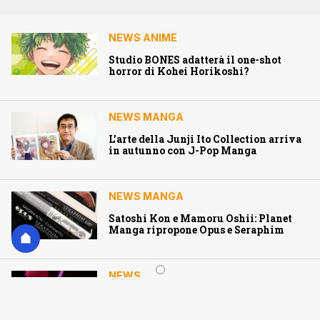
NEWS ANIME
Studio BONES adatterà il one-shot
horror di Kohei Horikoshi?
NEWS MANGA
L’arte della Junji Ito Collection arriva
in autunno con J-Pop Manga
NEWS MANGA
Satoshi Kon e Mamoru Oshii: Planet
Manga ripropone Opus e Seraphim
NEWS
Bleach: Thousand-Year Blood War –
The Calamity: quando esce l’episodio 3