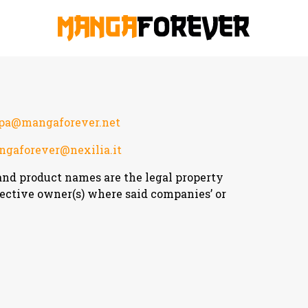
mpa@mangaforever.net
gaforever@nexilia.it
and product names are the legal property
pective owner(s) where said companies’ or