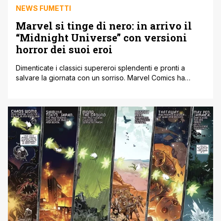
NEWS FUMETTI
Marvel si tinge di nero: in arrivo il
“Midnight Universe” con versioni
horror dei suoi eroi
Dimenticate i classici supereroi splendenti e pronti a
salvare la giornata con un sorriso. Marvel Comics ha
appena sganciato una bomba che farà felici gli amanti del
brivido: ad agosto debutterà il Midnight Universe. Si tratta
di una nuova linea editoriale ambientata in un universo
alternativo, dove le icone che tutti conosciamo verranno
stravolte in [']