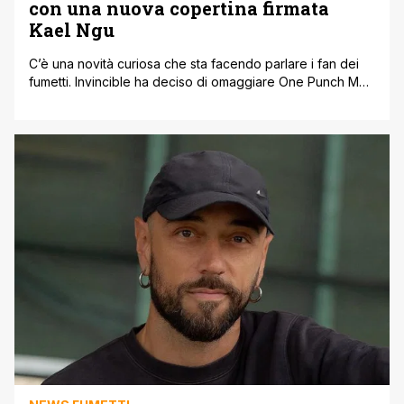
con una nuova copertina firmata
Kael Ngu
C’è una novità curiosa che sta facendo parlare i fan dei
fumetti. Invincible ha deciso di omaggiare One Punch Man
con una nuova copertina disegnata da Kael Ngu. E sì, il
riferimento si nota subito. La cover richiama proprio quella
del primo volume del manga creato da ONE e illustrato da
Yusuke Murata. Non è [']