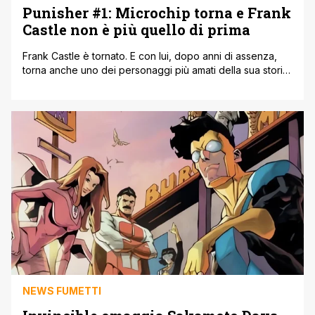
Punisher #1: Microchip torna e Frank
Castle non è più quello di prima
Frank Castle è tornato. E con lui, dopo anni di assenza,
torna anche uno dei personaggi più amati della sua storia:
Microchip. The Punisher #1, scritto da Benjamin Percy con
i disegni di Jos Luis Soares, è uscito il 25 febbraio su
Marvel Comics. Si tratta di un nuovo inizio per la serie
anche se, [']
NEWS FUMETTI