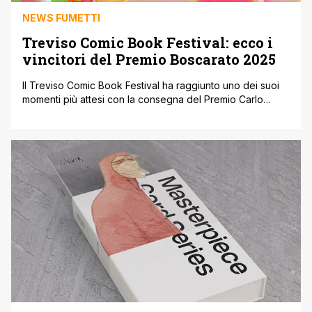
NEWS FUMETTI
Treviso Comic Book Festival: ecco i
vincitori del Premio Boscarato 2025
Il Treviso Comic Book Festival ha raggiunto uno dei suoi
momenti più attesi con la consegna del Premio Carlo
Boscarato 2025, riconoscimento dedicato al celebre
disegnatore trevigiano e diventato ormai un punto di
riferimento per il fumetto in Italia. La cerimonia si è svolta
all’Auditorium della Fondazione Benetton davanti a una
sala gremita di appassionati, [']