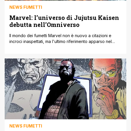
NEWS FUMETTI
Marvel: l’universo di Jujutsu Kaisen
debutta nell’Omniverso
Il mondo dei fumetti Marvel non è nuovo a citazioni e
incroci inaspettati, ma l'ultimo riferimento apparso nel
fumetto americano ha un peso specifico decisamente
diverso dal solito. Nel quarto albo della serie 'Storm:
Earth’s Mightiest Mutant', il celebre manga Jujutsu Kaisen
di Gege Akutami è stato infatti inserito ufficialmente
all'interno della cosmologia del multiverso [']
NEWS FUMETTI