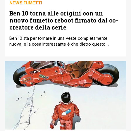
NEWS FUMETTI
Ben 10 torna alle origini con un
nuovo fumetto reboot firmato dal co-
creatore della serie
Ben 10 sta per tornare in una veste completamente
nuova, e la cosa interessante è che dietro questo
progetto c’è un nome che i fan storici conoscono molto
bene. Il 6 marzo arriverà un nuovo fumetto dedicato
all’iconico eroe con l’Omnitrix, pensato come una sorta di
reboot in stile “Absolute”, un po’ come sta facendo [']