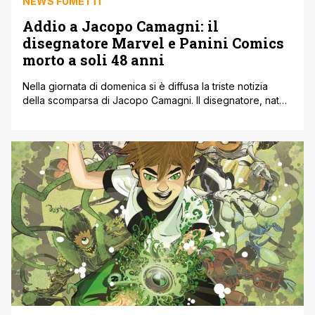
NEWS FUMETTI
Addio a Jacopo Camagni: il
disegnatore Marvel e Panini Comics
morto a soli 48 anni
Nella giornata di domenica si è diffusa la triste notizia
della scomparsa di Jacopo Camagni. Il disegnatore, nato
a Bologna il 21 dicembre 1977, è morto in seguito alle
complicazioni successivi ad un’operazione cardiaca nella
mattinata del 1° marzo. Jacopo Camagni si era messo in
luce nel 1998 con una graphic novel di Lupin III [']