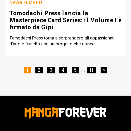
NEWS FUMETTI
Tomodachi Press lancia la
Masterpiece Card Series: il Volume I è
firmato da Gipi
Tomodachi Press torna a sorprendere gli appassionati
d’arte e fumetto con un progetto che unisce
collezionismo e narrazione: la Masterpiece Card Series. Si
tratta di una collana di cofanetti a tiratura limitata, ognuno
dei quali racchiude 36 illustrazioni dedicate a un autore e
a un tema specifico. Ogni volume ha la sua numerazione
1
2
3
4
5
11
»
...
progressiva, così [']