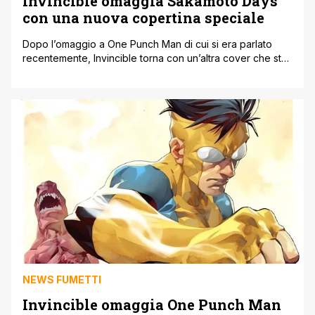
Invincible omaggia Sakamoto Days
con una nuova copertina speciale
Dopo l’omaggio a One Punch Man di cui si era parlato
recentemente, Invincible torna con un’altra cover che sta
facendo parlare parecchio i fan. Questa volta il
riferimento è a Sakamoto Days, il manga creato da Yuto
Suzuki. La nuova copertina variant riprende infatti lo stile
e l’impostazione di una delle immagini più riconoscibili
della [']
NEWS FUMETTI
Invincible omaggia One Punch Man