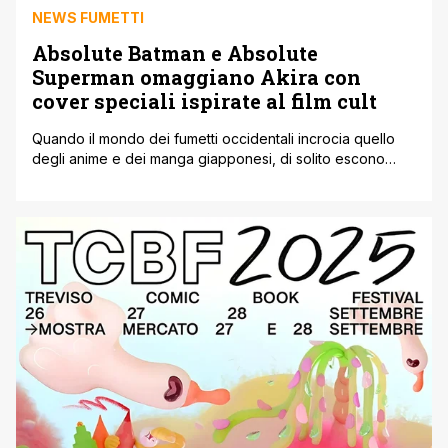
NEWS FUMETTI
Absolute Batman e Absolute
Superman omaggiano Akira con
cover speciali ispirate al film cult
Quando il mondo dei fumetti occidentali incrocia quello
degli anime e dei manga giapponesi, di solito escono
fuori omaggi davvero interessanti, e stavolta DC ha
deciso di giocare con una delle immagini più leggendarie
di sempre: Akira. Le variant cover del primo volume di
Absolute Batman e Absolute Superman riprendono infatti
la celebre locandina del [']