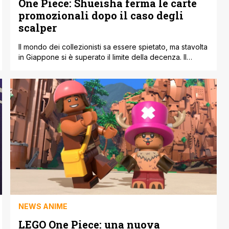
One Piece: Shueisha ferma le carte
promozionali dopo il caso degli
scalper
Il mondo dei collezionisti sa essere spietato, ma stavolta
in Giappone si è superato il limite della decenza. Il
recente numero 33 della celebre rivista Weekly Shonen
Jump è andato letteralmente esaurito in pochissime ore
a causa di un assalto in piena regola da parte degli
scalper. Il motivo di tanta foga? Una rarissima carta [']
NEWS ANIME
LEGO One Piece: una nuova