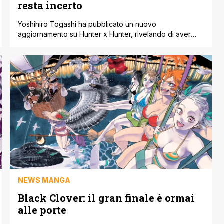
resta incerto
Yoshihiro Togashi ha pubblicato un nuovo
aggiornamento su Hunter x Hunter, rivelando di aver
terminato il manoscritto dei capitoli dal 414 al 418. Un
segnale che il lavoro sulla serie sta andando avanti in
modo piuttosto costante, soprattutto considerando
quanto spesso l’autore sta condividendo progressi
direttamente con i fan. Negli ultimi mesi, infatti, Togashi
ha [']
NEWS MANGA
Black Clover: il gran finale è ormai
alle porte