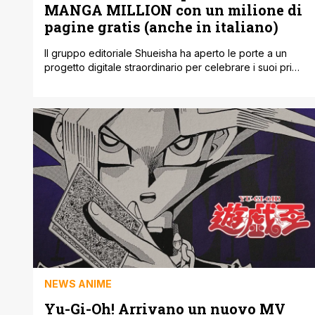
MANGA MILLION con un milione di
pagine gratis (anche in italiano)
Il gruppo editoriale Shueisha ha aperto le porte a un
progetto digitale straordinario per celebrare i suoi primi
cento anni di storia. Si tratta di MANGA MILLION, un
portale web raggiungibile da qualsiasi Paese che
permette di sfogliare manga in modo del tutto gratuito,
senza chiedere alcuna registrazione, abbonamento né
la creazione di un profilo [']
NEWS ANIME
Yu-Gi-Oh! Arrivano un nuovo MV