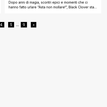
Dopo anni di magia, scontri epici e momenti che ci
hanno fatto urlare “Asta non mollare!”, Black Clover sta
davvero per arrivare alla fine. È ufficiale: la serie di Yūki
Tabata è entrata nella fase chiamata “Super Climax”,
quella che, per chi conosce un po’ il linguaggio di
4
5
9
»
...
Shueisha, vuol dire una cosa sola, il [']