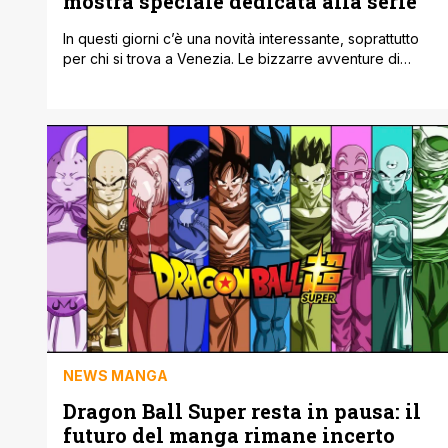
mostra speciale dedicata alla serie
In questi giorni c’è una novità interessante, soprattutto
per chi si trova a Venezia. Le bizzarre avventure di
JoJo è tornato in città con una mostra tutta dedicata alla
serie. L’esposizione è stata allestita a Palazzo Bembo e
si inserisce nel periodo della Biennale di Venezia,
quindi in un momento in cui la città è [']
NEWS MANGA
Dragon Ball Super resta in pausa: il
futuro del manga rimane incerto