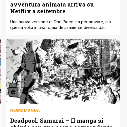
avventura animata arriva su
Netflix a settembre
Una nuova versione di One Piece sta per arrivare, ma
questa volta in una forma decisamente diversa dal
solito. Si chiama LEGO One Piece ed è un progetto
animato realizzato in collaborazione con Eiichirō Oda, in
arrivo su Netflix il 29 settembre. Si tratta di uno speciale
animato diviso in due parti, nato dalla collaborazione [']
NEWS MANGA
Deadpool: Samurai – Il manga si