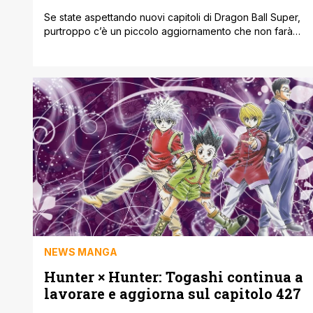
Se state aspettando nuovi capitoli di Dragon Ball Super,
purtroppo c’è un piccolo aggiornamento che non farà
molto felici i fan. In pratica il manga continuerà a restare
in pausa e, almeno per il momento, non è stata indicata
nessuna data per il ritorno. L’informazione arriva dal
nuovo numero di V Jump, la rivista di [']
NEWS MANGA
Hunter × Hunter: Togashi continua a
lavorare e aggiorna sul capitolo 427