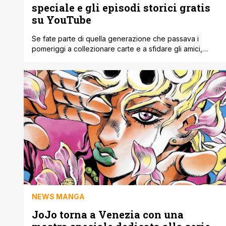
speciale e gli episodi storici gratis
su YouTube
Se fate parte di quella generazione che passava i
pomeriggi a collezionare carte e a sfidare gli amici,
preparatevi a un'ondata di pura nostalgia perché una
delle saghe più importanti della nostra infanzia sta per
spegnere un numero impressionante di candeline. Per
celebrare alla grande il trentesimo anniversario della
nascita del manga originale del compianto [']
NEWS MANGA
JoJo torna a Venezia con una