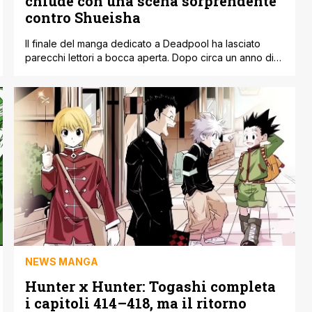
chiude con una scena sorprendente
contro Shueisha
Il finale del manga dedicato a Deadpool ha lasciato
parecchi lettori a bocca aperta. Dopo circa un anno di
pausa, la serie è tornata con il suo ultimo capitolo e la
conclusione è stata decisamente fuori dagli schemi,
proprio nello stile del personaggio. Nella scena finale
succede qualcosa che ha fatto subito discutere i fan. [']
NEWS MANGA
Hunter x Hunter: Togashi completa
i capitoli 414–418, ma il ritorno