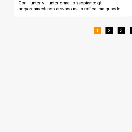
Con Hunter × Hunter ormai lo sappiamo: gli
aggiornamenti non arrivano mai a raffica, ma quando
arrivano fanno sempre rumore. Questa volta Yoshihiro
Togashi ha sorpreso di nuovo tutti confermando, tramite
il suo profilo X, di essere attualmente al lavoro sul
1
2
3
capitolo 427 del manga. Come da tradizione, la notizia è
stata accompagnata dalla classica [']