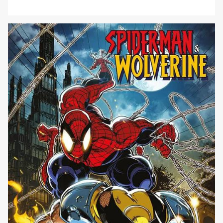
(comunemente chiamate qui in Italia “Tartarughe Ninja”)
inizialmente sono solo un fumetto di nicchia, dal classico
taglio indie, con disegni molto grezzi e basilari, oltretutto
in bianco e nero. L’originalità e l’impatto di questa serie,
però, colpì da [']