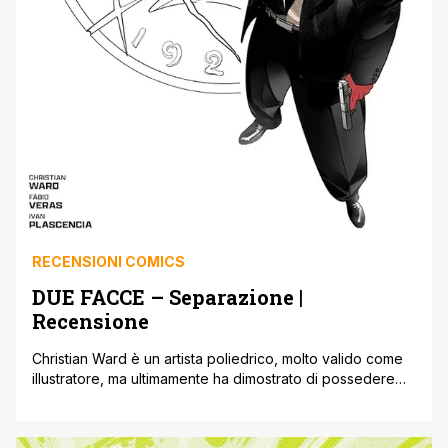
RECENSIONI COMICS
DUE FACCE – Separazione |
Recensione
Christian Ward è un artista poliedrico, molto valido come
illustratore, ma ultimamente ha dimostrato di possedere
ottime doti anche nel campo della scrittura/sceneggiatura.
Dopo aver realizzato testi e disegni di Batman: La Città
della Follia, una graphic novel dove l’Uomo Pipistrello