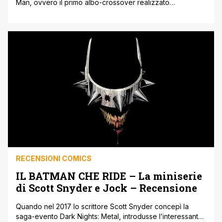
Man, ovvero il primo albo-crossover realizzato
congiuntamente da Marvel e Dc, le due più importanti
case editrici di supereroi, fu un vero evento. Vedere
insieme due personaggi come l’Ultimo Figlio di Krypton e
il Tessiragnatele, che finalmente si incontrano (e si
scontrano) per poi allearsi e battere [']
RECENSIONI COMICS
IL BATMAN CHE RIDE – La miniserie
di Scott Snyder e Jock – Recensione
Quando nel 2017 lo scrittore Scott Snyder concepì la
saga-evento Dark Nights: Metal, introdusse l’interessante