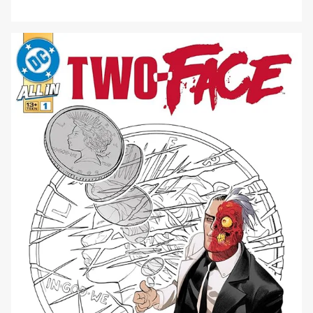
concetto del Multiverso Oscuro, ovvero un universo
speculare a quello canonico, ma forgiato principalmente
dalle paure e le angosce di quest’ultimo, così da
generare versioni distorte e malvagie degli eroi Dc che
tutti conosciamo. Ogni supereroe, in pratica, aveva una [']