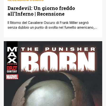
Daredevil: Un giorno freddo
all’Inferno | Recensione
Il Ritorno del Cavaliere Oscuro di Frank Miller segnò
senza dubbio un punto di svolta nel fumetto americano,
offrendo qualcosa di diverso dal canonico intrattenimento
mainstream supereroistico. L’eroe impavido e perfetto,
senza macchia e senza paura, fu sostituito infatti da una
sua versione invecchiata e stanca, ormai provata da anni
di battaglie e delusioni, in [']