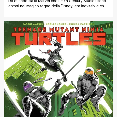
Da quando sia la Marvel che i 20th Century Studios sono
entrati nel magico regno della Disney, era inevitabile che i
due colossi sfruttassero le loro rispettive creature per
dare vita a crossover di sicuro richiamo per tutti i loro fan.
Se i supereroi della Casa delle Idee sono infatti sdoganati
ormai ovunque, grazie a [']