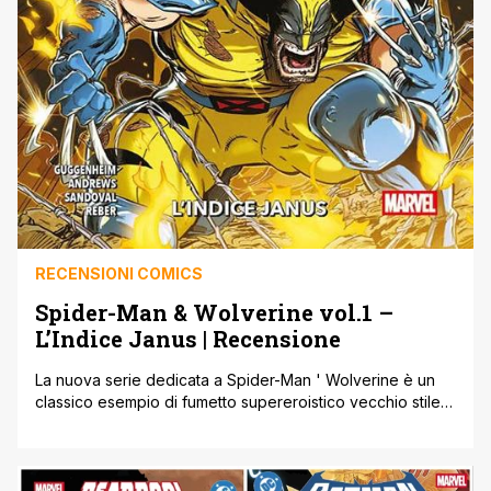
RECENSIONI COMICS
Spider-Man & Wolverine vol.1 –
L’Indice Janus | Recensione
La nuova serie dedicata a Spider-Man ' Wolverine è un
classico esempio di fumetto supereroistico vecchio stile,
con un occhio particolare agli anni Novanta, dove non
erano tanto i contenuti a fare da padrone, quanto l’azione
sfrenata e le splash page ad effetto. Gli elementi tipici di
quel tipo di storie, infatti, ci sono tutti: [']