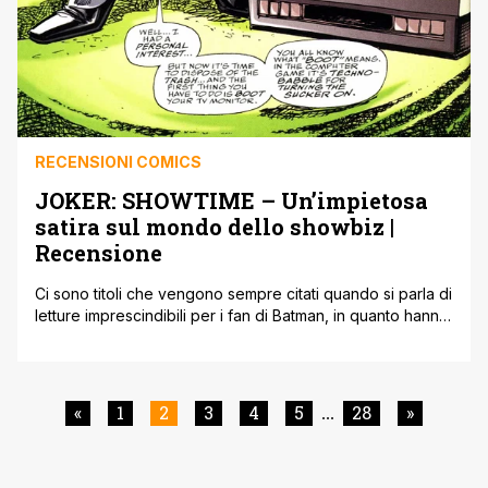
RECENSIONI COMICS
JOKER: SHOWTIME – Un’impietosa
satira sul mondo dello showbiz |
Recensione
Ci sono titoli che vengono sempre citati quando si parla di
letture imprescindibili per i fan di Batman, in quanto hanno
segnato una fase importante della sua vita editoriale e
sono stati realizzati da autori di un certo peso all’interno
del comicdom d'oltreoceano. Esistono, però, tante altre
piccole perle e racconti, che invece tendono a [']
«
1
2
3
4
5
28
»
...