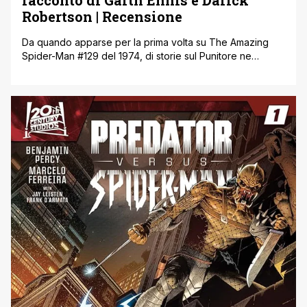
Robertson | Recensione
Da quando apparse per la prima volta su The Amazing
Spider-Man #129 del 1974, di storie sul Punitore ne
abbiamo lette tante, grazie anche all’immediato successo
che riscosse questo personaggio, nato inizialmente solo
come comprimario. La maggior parte degli autori che se
ne sono occupati hanno focalizzato la loro attenzione
sulla crociata contro il crimine [']