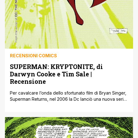
RECENSIONI COMICS
SUPERMAN: KRYPTONITE, di
Darwyn Cooke e Tim Sale |
Recensione
Per cavalcare l’onda dello sfortunato film di Bryan Singer,
Superman Returns, nel 2006 la Dc lanciò una nuova serie
dedicata all’Uomo d’Acciaio, intitolata Superman
Confidential, che però non ebbe molta più fortuna del
succitato film, in quanto chiuse dopo soli 14 numeri. Molti
appassionati ricorderanno senz’altro la storia disegnata
da Claudio Castellini e scritta dal [']