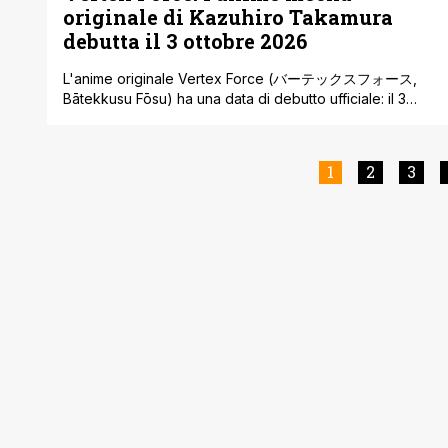
originale di Kazuhiro Takamura
debutta il 3 ottobre 2026
L'anime originale Vertex Force (バーテックスフォース,
Bātekkusu Fōsu) ha una data di debutto ufficiale: il 3
ottobre 2026. Insieme all'annuncio è stato pubblicato il
trailer completo della serie, che mostra per la prima
volta sequenze di azione mecha in dettaglio e l'incontro
1
2
3
tra i personaggi principali e i robot nemici. La
trasmissione avverrà in Giappone su [']