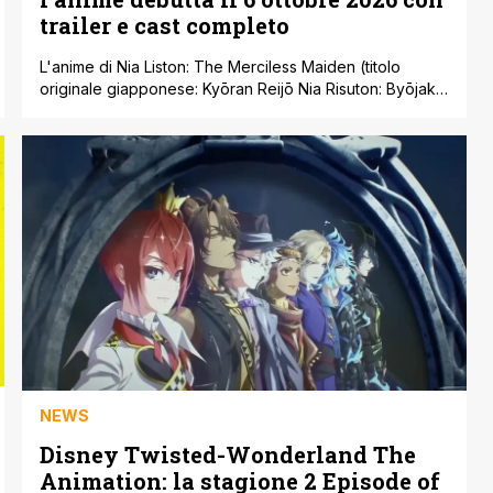
trailer e cast completo
L'anime di Nia Liston: The Merciless Maiden (titolo
originale giapponese: Kyōran Reijō Nia Risuton: Byōjaku
Reijō ni Tenseishita Kami-goroshi no Bujin no Kareinaru
Musō Roku) ha una data di debutto ufficiale: 6 ottobre
2026. L'annuncio è arrivato il 28 luglio 2026 con la
pubblicazione del primo trailer completo, di una nuova
key visual e della [']
NEWS
Disney Twisted-Wonderland The
Animation: la stagione 2 Episode of