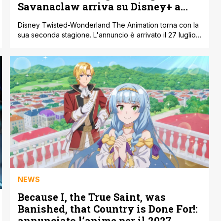
Savanaclaw arriva su Disney+ a
dicembre 2026
Disney Twisted-Wonderland The Animation torna con la
sua seconda stagione. L'annuncio è arrivato il 27 luglio
2026: la stagione, intitolata Episode of Savanaclaw,
debutterà in streaming in esclusiva su Disney+ nel
dicembre 2026. La locandina promozionale pubblicata
ritrae Leona Kingscholar (doppiato da Yuichiro
Umehara) affiancato da Ruggie Bucchi (doppiato da Aoi
Ichikawa) e Jack Howl [']
NEWS
Because I, the True Saint, was
Banished, that Country is Done For!:
annunciato l’anime per il 2027