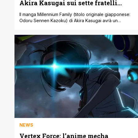
Akira Kasugai sui sette fratelli
immortali
Il manga Millennium Family (titolo originale giapponese:
Odoru Sennen Kazoku) di Akira Kasugai avrà un
adattamento anime televisivo. L'annuncio è stato
rilasciato il 27 luglio 2026, accompagnato da una teaser
visual, un trailer promozionale e le prime informazioni su
cast e staff. Il sito ufficiale sennenkazoku.com e il profilo
X @sennenkazoku sono stati aperti contestualmente [']
NEWS
Vertex Force: l’anime mecha