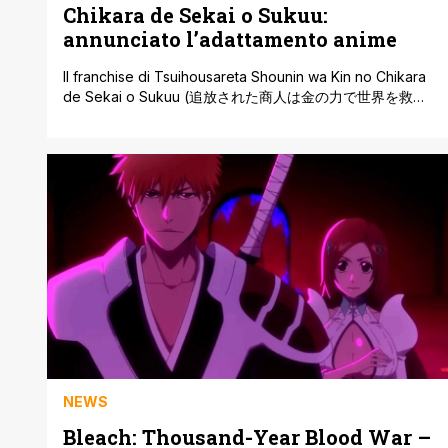
Chikara de Sekai o Sukuu:
annunciato l’adattamento anime
Il franchise di Tsuihousareta Shounin wa Kin no Chikara
de Sekai o Sukuu (追放された商人は金の力で世界を救う,
lett. 'The Exiled Merchant Saves the World with the
Power of Gold') si espande su due fronti. Il 31 luglio
2026 è stato annunciato l'adattamento anime televisivo
della light novel di Daken. Lo stesso giorno ha preso il
via la serializzazione del manga su Comic PASH! Neo di
Shufu to Seikatsu Sha. [']
NEWS
Bleach: Thousand-Year Blood War –