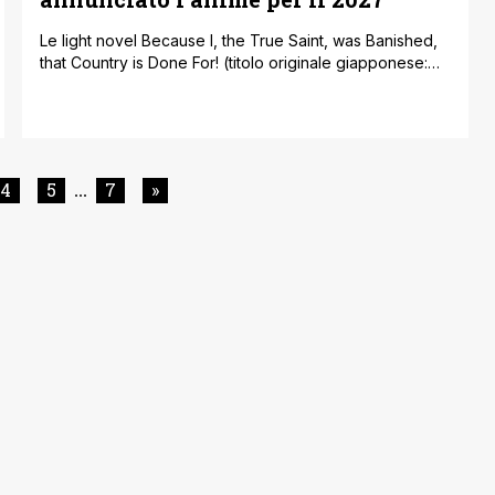
Le light novel Because I, the True Saint, was Banished,
that Country is Done For! (titolo originale giapponese:
Shin no Seijo de Aru Watashi wa Tsuihō Saremashita.
Dakara Kono Kuni wa Mō Owari Desu) riceveranno un
adattamento anime televisivo. L'annuncio è stato
rilasciato il 23 luglio 2026 attraverso i profili social
ufficiali della serie, insieme [']
4
5
7
»
...