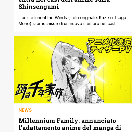
Shinsengumi
L'anime Inherit the Winds (titolo originale: Kaze o Tsugu
Mono) si arricchisce di un nuovo membro nel cast.
Ayumu Murase, noto al pubblico come voce di Luca in
Goodbye, Lara, interpreterà Tōdō Heisuke, membro
della Shinsengumi. La serie debutterà in Giappone nel
gennaio 2027. La trasmissione avverrà sul blocco Agaru
Anime delle reti JNN, incluse [']
NEWS
Millennium Family: annunciato
l’adattamento anime del manga di