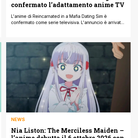
confermato l’adattamento anime TV
L'anime di Reincarnated in a Mafia Dating Sim è
confermato come serie televisiva. L'annuncio è arrivato
il 29 luglio 2026, accompagnato da una locandina
promozionale ispirata alla copertina del primo volume
del manga. Nel frattempo, cast e staff non sono ancora
stati comunicati. La produzione di un adattamento
animato era già stata anticipata nel novembre 2025.
All'epoca non erano [']
NEWS
Nia Liston: The Merciless Maiden –
l’anime debutta il 6 ottobre 2026 con