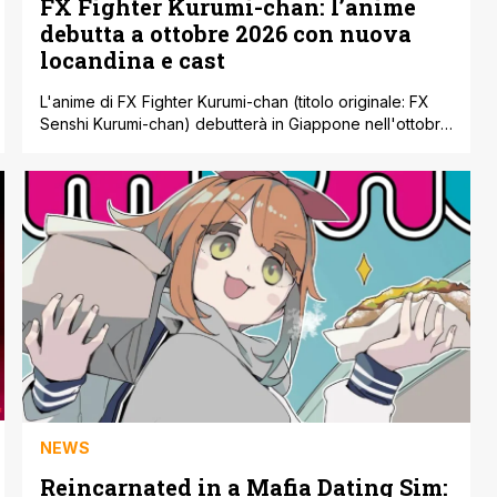
FX Fighter Kurumi-chan: l’anime
debutta a ottobre 2026 con nuova
locandina e cast
L'anime di FX Fighter Kurumi-chan (titolo originale: FX
Senshi Kurumi-chan) debutterà in Giappone nell'ottobre
2026. Il 1° agosto 2026 sono stati rivelati la nuova
locandina ufficiale e tre nuovi membri del cast vocale. I
doppiatori appena confermati sono Asami Seto nel
ruolo di Mochiko Kogane, Ayasa Itō in quello di Mebuki
Yamashi e Miho Okasaki in quello di Yasuko Takane. La
protagonista Kurumi Fukuga è doppiata da Aina Suzuki,
già confermata in precedenza. Aina Suzuki [']
NEWS
Reincarnated in a Mafia Dating Sim: