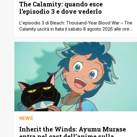
The Calamity: quando esce
l’episodio 3 e dove vederlo
L'episodio 3 di Bleach: Thousand-Year Blood War – The
Calamity uscirà in Italia il sabato 8 agosto 2026 alle ore
17:00. La puntata sarà disponibile in streaming su
Disney+, piattaforma che detiene i diritti internazionali
della serie. Per quanto riguarda gli Stati Uniti, invece, la
distribuzione è affidata a Hulu. The Calamity è la quarta
e ultima parte dell'adattamento anime dell'arco narrativo
Thousand-Year [']
NEWS
Inherit the Winds: Ayumu Murase
entra nel cast dell’anime sulla