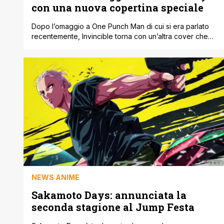
con una nuova copertina speciale
Dopo l’omaggio a One Punch Man di cui si era parlato
recentemente, Invincible torna con un’altra cover che
sta facendo parlare parecchio i fan. Questa volta il
riferimento è a Sakamoto Days, il manga creato da Yuto
Suzuki. La nuova copertina variant riprende infatti lo stile
e l’impostazione di una delle immagini più riconoscibili
della [']
NEWS ANIME
Sakamoto Days: annunciata la
seconda stagione al Jump Festa