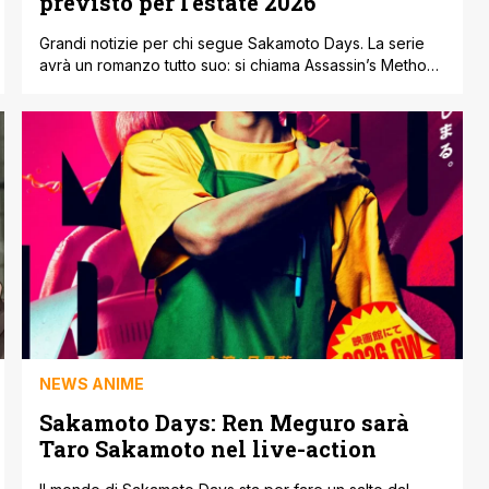
previsto per l’estate 2026
Grandi notizie per chi segue Sakamoto Days. La serie
avrà un romanzo tutto suo: si chiama Assassin’s Method
e uscirà nell’estate del 2026. Sarà un’occasione per
scoprire nuove storie e retroscena legati al mondo
degli assassini che già conosciamo dal manga. A
scriverlo sarà Renka Misaki, mentre Yuto Suzuki resterà
dietro le quinte per il [']
NEWS ANIME
Sakamoto Days: Ren Meguro sarà
Taro Sakamoto nel live-action