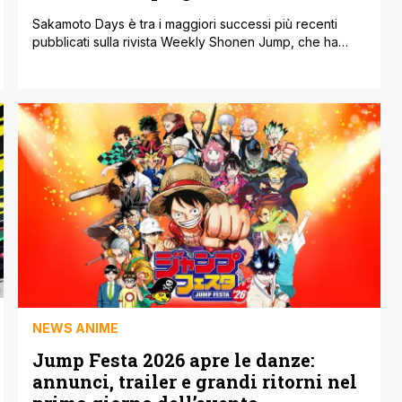
Sakamoto Days è tra i maggiori successi più recenti
pubblicati sulla rivista Weekly Shonen Jump, che ha
sempre avuto un fandom molto ampio anche prima
dell'uscita dell'adattamento anime. Questa amata serie
action-comedy segue le vicende di un assassino in
pensione, Taro Sakamoto, un tempo considerato come
il più grande sicario di tutti i tempi. La [']
NEWS ANIME
Jump Festa 2026 apre le danze:
annunci, trailer e grandi ritorni nel