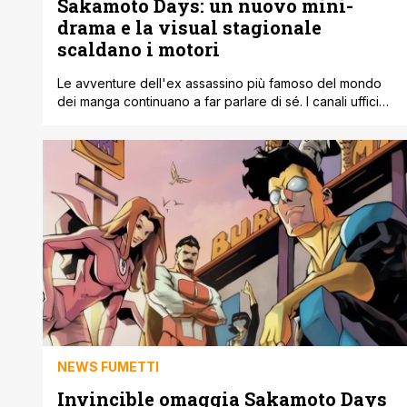
Sakamoto Days: un nuovo mini-
drama e la visual stagionale
scaldano i motori
Le avventure dell'ex assassino più famoso del mondo
dei manga continuano a far parlare di sé. I canali ufficiali
dell'adattamento anime di Sakamoto Days hanno
pubblicato il quarto appuntamento del progetto
'Seasonal Visuals'. Questa iniziativa mensile, ispirata
direttamente all'opera originale di Yuto Suzuki, regala ai
lettori una serie di illustrazioni inedite accompagnate da
un piccolo [']
NEWS FUMETTI
Invincible omaggia Sakamoto Days