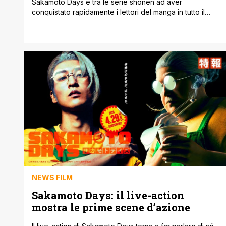
Sakamoto Days è tra le serie shonen ad aver
conquistato rapidamente i lettori del manga in tutto il
mondo per il suo stile originale e il successo riscosso ha
portato alla realizzazione di un adattamento anime.
Dopo la prima stagione, i fan saranno entusiasti di
scoprire che l'evento Jump Festa '26 ha annunciato,
con un [']
NEWS FILM
Sakamoto Days: il live-action
mostra le prime scene d’azione