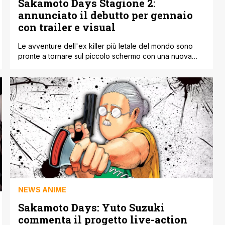
Sakamoto Days Stagione 2:
annunciato il debutto per gennaio
con trailer e visual
Le avventure dell'ex killer più letale del mondo sono
pronte a tornare sul piccolo schermo con una nuova
dose di azione e ironia. La produzione dell'adattamento
animato di Sakamoto Days ha rotto il silenzio sul futuro
della serie, annunciando ufficialmente che la seconda
stagione debutterà a partire da gennaio 2027. Per
l'occasione, lo studio di [']
NEWS ANIME
Sakamoto Days: Yuto Suzuki
commenta il progetto live-action