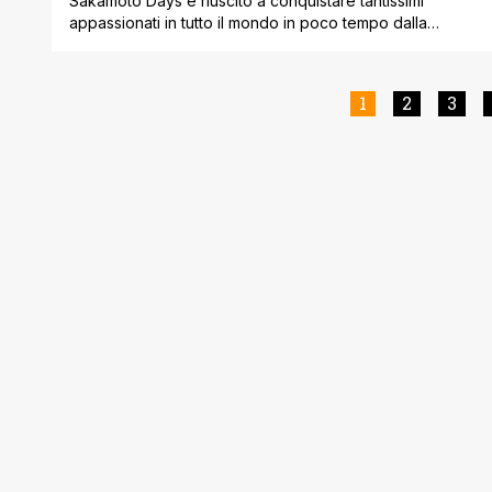
Sakamoto Days è riuscito a conquistare tantissimi
appassionati in tutto il mondo in poco tempo dalla
serializzazione del manga scritto e disegnato da Yuto
Suzuki. Il manga shonen in questione ha debuttato sulla
rivista Weekly Shōnen Jump di Shueisha nel 2020 ed è
1
2
3
tutt'ora in corso anche se chiaramente, come accade
costantemente, Sakamoto Days ha [']