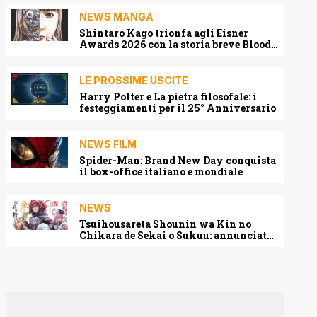
NEWS MANGA
Shintaro Kago trionfa agli Eisner
Awards 2026 con la storia breve Blood
Harvest
LE PROSSIME USCITE
Harry Potter e La pietra filosofale: i
festeggiamenti per il 25° Anniversario
NEWS FILM
Spider-Man: Brand New Day conquista
il box-office italiano e mondiale
NEWS
Tsuihousareta Shounin wa Kin no
Chikara de Sekai o Sukuu: annunciato
l’adattamento anime