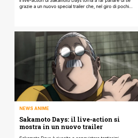
Il live-action di Sakamoto Days torna a far parlare di sé
grazie a un nuovo special trailer che, nel giro di pochi
secondi, riesce già a catturare l’attenzione di chi
aspettava novità sul film. Le prime sequenze mostrate
puntano tutto sull’azione pura: inseguimenti, corpo a
corpo velocissimi e quelle coreografie folli che hanno
reso il [']
NEWS ANIME
Sakamoto Days: il live-action si
mostra in un nuovo trailer