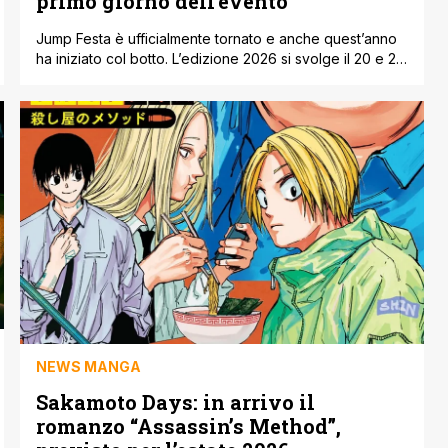
primo giorno dell’evento
Jump Festa è ufficialmente tornato e anche quest’anno
ha iniziato col botto. L’edizione 2026 si svolge il 20 e 21
dicembre al Makuhari Messe di Chiba e, già dal primo
giorno, è stato chiaro che ci aspetta un weekend
densissimo di annunci per chi segue manga e anime
legati all’universo Jump. L’evento si articola su [']
NEWS MANGA
Sakamoto Days: in arrivo il
romanzo “Assassin’s Method”,