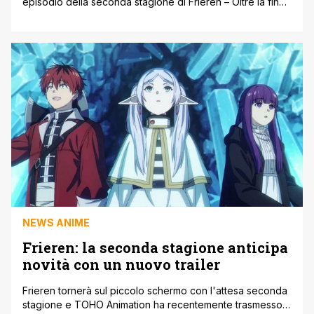
episodio della seconda stagione di Frieren – Oltre la fine
del viaggio, e posso dirlo subito: il ritorno di questa serie
è esattamente come lo ricordavamo, ma con una
consapevolezza ancora più profonda. L’episodio 1 sarà
disponibile su Crunchyroll dal 16 gennaio, e rappresenta
un [']
NEWS ANIME
Frieren: la seconda stagione anticipa
novità con un nuovo trailer
Frieren tornerà sul piccolo schermo con l'attesa seconda
stagione e TOHO Animation ha recentemente trasmesso