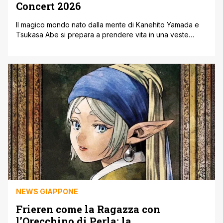
Concert 2026
Il magico mondo nato dalla mente di Kanehito Yamada e
Tsukasa Abe si prepara a prendere vita in una veste
totalmente nuova. Gli organizzatori del Frieren: Beyond
Journey’s End Film Concert 2026 hanno finalmente
mostrato al pubblico la bellissima illustrazione ufficiale
dell'evento. La particolarità di questa immagine è che non
rimarrà solo su uno schermo, [']
NEWS GIAPPONE
Frieren come la Ragazza con
l’Orecchino di Perla: la