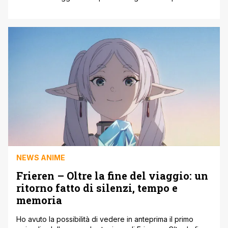
ascolto e, soprattutto, dal primo sguardo. Non tanto per
effetti spettacolari o animazioni complesse, quanto per
una scelta che oggi sembra quasi rivoluzionaria: è stata
realizzata interamente a mano, usando matite colorate e
matite [']
NEWS ANIME
Frieren – Oltre la fine del viaggio: un
ritorno fatto di silenzi, tempo e
memoria
Ho avuto la possibilità di vedere in anteprima il primo