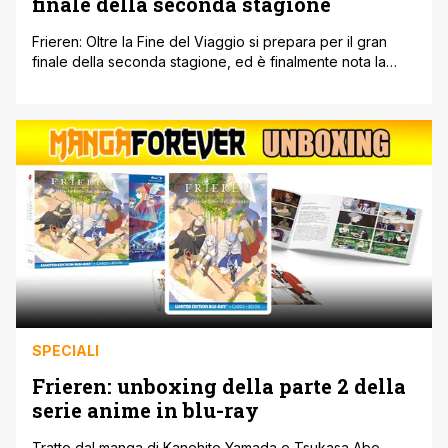
finale della seconda stagione
Frieren: Oltre la Fine del Viaggio si prepara per il gran
finale della seconda stagione, ed è finalmente nota la
data di uscita ufficiale. L'anime è tornato sul piccolo
schermo a gennaio 2026, come parte della
programmazione anime di quest'inverno ma ad aprile
partirà quella primaverile. A differenza della prima
stagione di Frieren, la seconda [']
SPECIALI
Frieren: unboxing della parte 2 della
serie anime in blu-ray
Tratto dal manga di Kanehito Yamada e Tsukasa Abe,