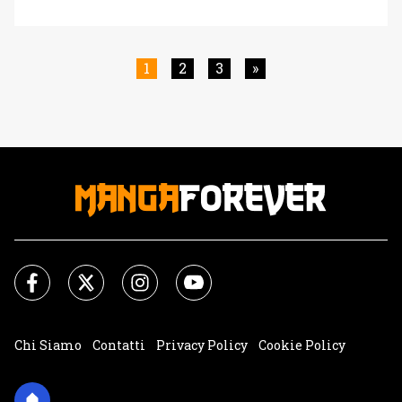
in streaming un nuovo trailer promozionale che anticipa
alcune novità interessanti a tutti gli appassionati della
serie. Una di queste riguarda lo staff, in quanto Kazuhiko
Inoue darà la voce all'Eroe del Sud, il potente eroe
1
2
3
»
umano che ha combattuto [']
Chi Siamo
Contatti
Privacy Policy
Cookie Policy
Impostazioni Cookie