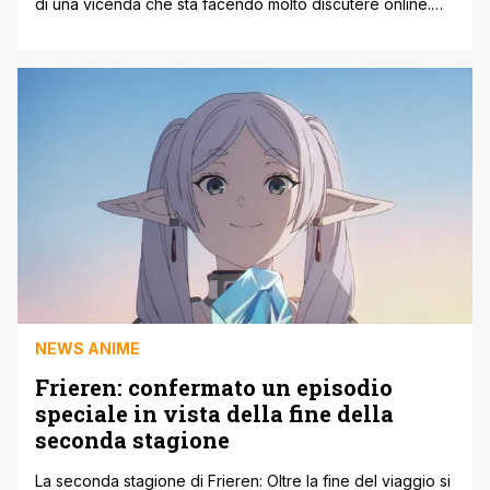
di una vicenda che sta facendo molto discutere online.
Tutto è esploso dopo una serie di comunicati ufficiali
pubblicati dalla casa editrice in merito a situazioni delicate
legate ad alcuni autori. Nel primo caso, Shogakukan ha
annunciato la cancellazione del manga Jojin Kamen,
serializzato [']
NEWS ANIME
Frieren: confermato un episodio
speciale in vista della fine della
seconda stagione
La seconda stagione di Frieren: Oltre la fine del viaggio si