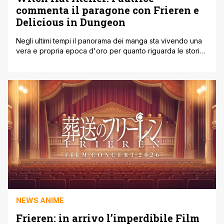
commenta il paragone con Frieren e
Delicious in Dungeon
Negli ultimi tempi il panorama dei manga sta vivendo una
vera e propria epoca d'oro per quanto riguarda le storie
di stampo fantasy. Tra i lettori e sui social network è
diventato sempre più frequente un accostamento
speciale, che definisce tre opere specifiche come i nuovi
pilastri del genere. Questa sorta di investitura ufficiale ha
[']
NEWS ANIME
Frieren: in arrivo l’imperdibile Film