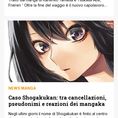
Frieren ' Oltre la fine del viaggio è il nuovo capolavoro
realizzato da MADHOUSE (Death Note, Overlord,
Hunter×Hunter, Il movimento della Terra), diretto da
Keiichiro Saito (Bocchi The Rock!) e con le musiche di
Evan Call (Violet Evergarden, Josée, la tigre e i pesci). Il
manga [']
NEWS MANGA
Caso Shogakukan: tra cancellazioni,
pseudonimi e reazioni dei mangaka
Negli ultimi giorni il nome di Shogakukan è finito al centro