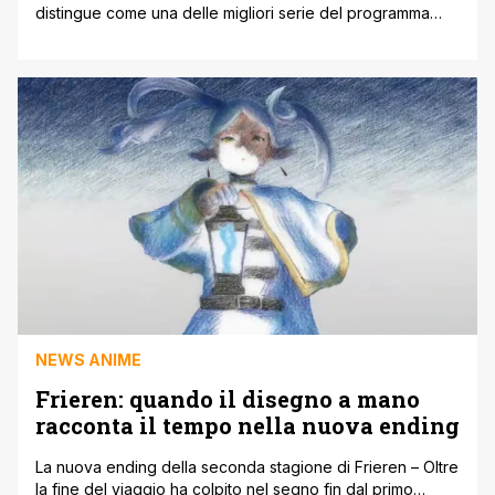
distingue come una delle migliori serie del programma
invernale del 2026. Di soli 10 episodi, la seconda stagione
si concluderà a marzo 2026 dopo aver adattato uno dei
migliori archi narrativi del manga di sempre. Mentre il
viaggio di Frieren continua, l'anime è andato [']
NEWS ANIME
Frieren: quando il disegno a mano
racconta il tempo nella nuova ending
La nuova ending della seconda stagione di Frieren – Oltre
la fine del viaggio ha colpito nel segno fin dal primo