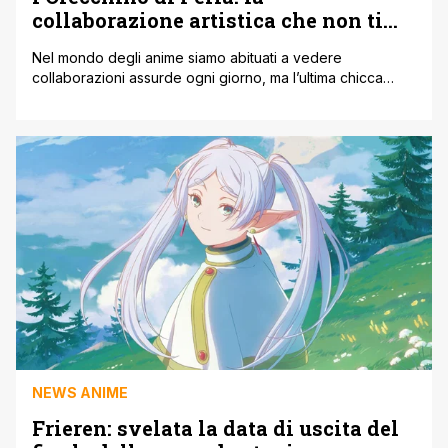
collaborazione artistica che non ti
aspetti
Nel mondo degli anime siamo abituati a vedere
collaborazioni assurde ogni giorno, ma l’ultima chicca
spuntata fuori sui social vi lascerà di stucco. L'account
ufficiale di Frieren ' Oltre la fine del viaggio ha appena
pubblicato un'illustrazione speciale pazzesca, che
omaggia direttamente uno dei quadri più famosi di
sempre: La ragazza con l'orecchino di perla [']
NEWS ANIME
Frieren: svelata la data di uscita del