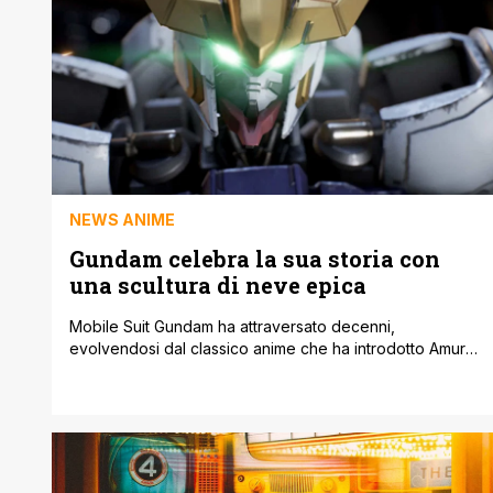
NEWS ANIME
Gundam celebra la sua storia con
una scultura di neve epica
Mobile Suit Gundam ha attraversato decenni,
evolvendosi dal classico anime che ha introdotto Amuro
e Char fino a esplorare nuove linee temporali e universi
alternativi. Con l’arrivo imminente del nuovo progetto
Gundam GQuuuuuux, che debutterà nei cinema
nordamericani a fine mese, l’entusiasmo per il franchise
è alle stelle. A rendere omaggio alla serie ci ha [']