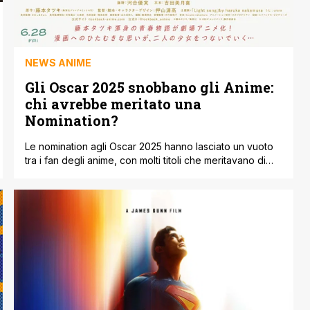
NEWS ANIME
Gli Oscar 2025 snobbano gli Anime:
chi avrebbe meritato una
Nomination?
Le nomination agli Oscar 2025 hanno lasciato un vuoto
tra i fan degli anime, con molti titoli che meritavano di
essere riconosciuti ma sono stati del tutto ignorati.
Sebbene negli anni passati film come La Città Incantata
e The Boy and the Heron di Studio Ghibli abbiano
portato a casa l'ambita statuetta, quest'anno l'industria
dell'animazione [']