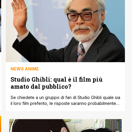
primo posto al botteghino [']
NEWS ANIME
Studio Ghibli: qual è il film più
amato dal pubblico?
Se chiedete a un gruppo di fan di Studio Ghibli quale sia
il loro film preferito, le risposte saranno probabilmente
tanto variegate quanto il catalogo dello studio. Alcuni
potrebbero optare per l’azione epica di Princess
Mononoke, altri per l’intensa emozione di Grave of the
Fireflies. Tuttavia, un sondaggio online ha cercato di