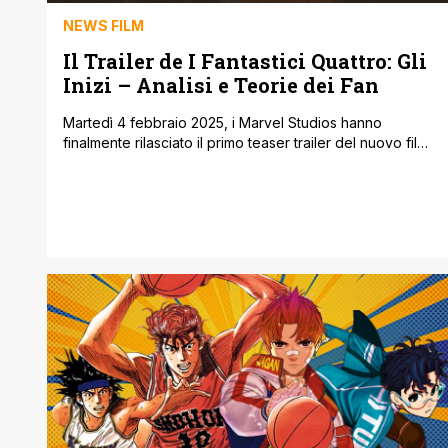
NEWS FILM
Il Trailer de I Fantastici Quattro: Gli
Inizi – Analisi e Teorie dei Fan
Martedì 4 febbraio 2025, i Marvel Studios hanno
finalmente rilasciato il primo teaser trailer del nuovo film
dedicato ai Fantastici Quattro, intitolato I Fantastici
Quattro: Gli Inizi (in inglese 'The Fantastic Four: First
Steps'). Per l’occasione il cast si è unito a un pubblico
dal vivo martedì presso lo U.S. Space ' Rocket Center,
sede dello [']