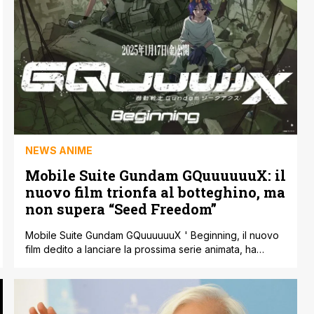
NEWS ANIME
Mobile Suite Gundam GQuuuuuuX: il
nuovo film trionfa al botteghino, ma
non supera “Seed Freedom”
Mobile Suite Gundam GQuuuuuuX ' Beginning, il nuovo
film dedito a lanciare la prossima serie animata, ha
conquistato il grande schermo, mostrando ancora una
volta l'amore del pubblico verso il franchise creato da
Tomino negli anni settanta. Uscito in Giappone il 17
gennaio di quest'anno, la pellicola ha raggiunto subito il