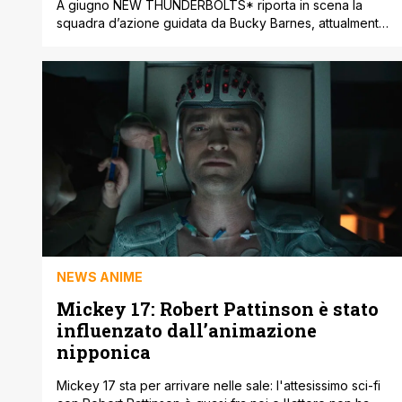
A giugno NEW THUNDERBOLTS* riporta in scena la
squadra d’azione guidata da Bucky Barnes, attualmente
impegnata con il regime del Dottor Destino nella
miniserie THUNDERBOLTS: DOOMSTRIKE, aggiungendo
l’asterisco al titolo come la controparte cinematografica.
I Thunderbolts, la super-squadra più letale della Marvel,
si sono evoluti più volte nel corso degli anni, riunendo
improbabili gruppi di [']
NEWS ANIME
Mickey 17: Robert Pattinson è stato
influenzato dall’animazione
nipponica
Mickey 17 sta per arrivare nelle sale: l'attesissimo sci-fi