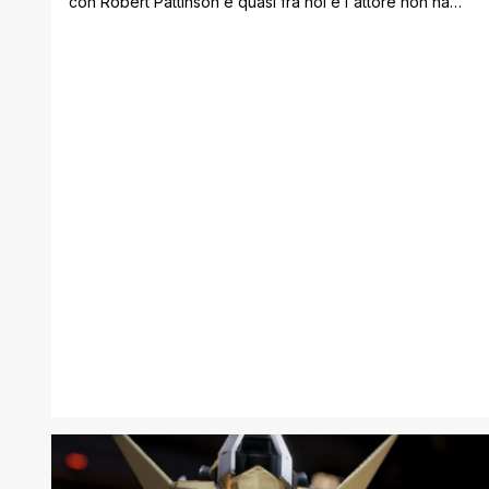
con Robert Pattinson è quasi fra noi e l'attore non ha
esitato a parlare delle sue grandi ispirazioni pescate
dalla leggendaria animazione giapponese. Come
sappiamo l'industria degli anime ha riscosso un grande
successo in Occidente: basti ricordare Creed III e
Inception su tutti. Tra Live-Action e [']