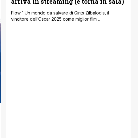
arriva in streaming (e torna in sala)
Flow ' Un mondo da salvare di Gints Zilbalodis, il
vincitore dell’Oscar 2025 come miglior film
d'animazione, è disponibile dal 6 marzo in streaming su
CGtv.it e sulle principali piattaforme tra cui Prime Video,
Apple Tv+, Google Tv, Youtube, Timvision, Infinity e
Chili, grazie a CG Entertainment e a Teodora Film. Il film
ecologista lettone [']