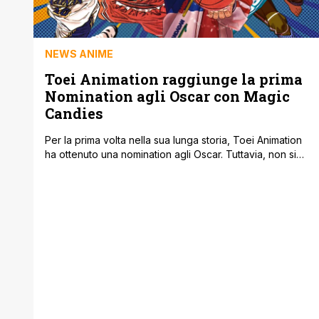
NEWS ANIME
Toei Animation raggiunge la prima
Nomination agli Oscar con Magic
Candies
Per la prima volta nella sua lunga storia, Toei Animation
ha ottenuto una nomination agli Oscar. Tuttavia, non si
tratta di un lungometraggio come molti potrebbero
aspettarsi, bensì di un cortometraggio intitolato Magic
Candies, che è stato selezionato nella categoria Miglior
Cortometraggio Animato. Anche se questo
riconoscimento rappresenta un momento importante per
lo studio, il [']