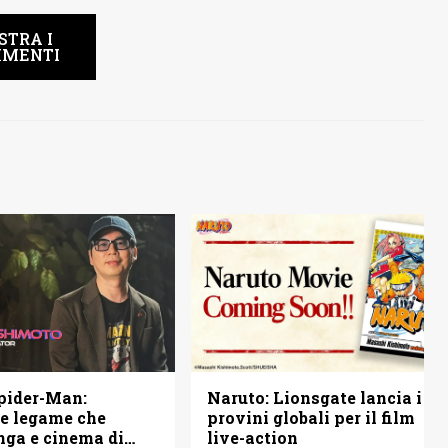
STRA I
MENTI
pider-Man:
Naruto: Lionsgate lancia i
ile legame che
provini globali per il film
ga e cinema di
live-action