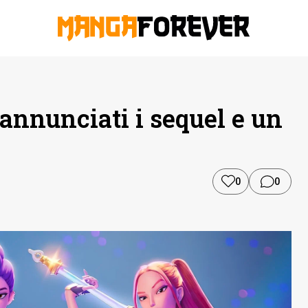
nnunciati i sequel e un
0
0