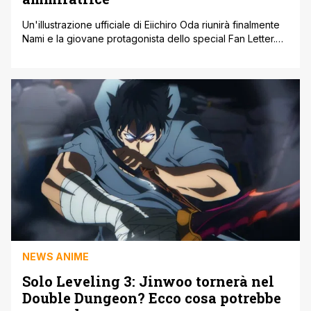
Un'illustrazione ufficiale di Eiichiro Oda riunirà finalmente
Nami e la giovane protagonista dello special Fan Letter.
Tra i progetti più apprezzati per i 25 anni della serie,
spicca senza dubbio Fan Letter, episodio speciale diretto
da Megumi Ishitani e basato sul romanzo 'Straw Hat
Stories' di Tomohito Osaki. Lo special ha conquistato il
pubblico raccontando, [']
NEWS ANIME
Solo Leveling 3: Jinwoo tornerà nel
Double Dungeon? Ecco cosa potrebbe