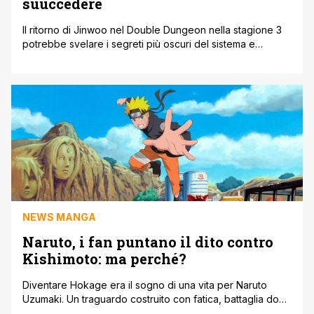
suuccedere
Il ritorno di Jinwoo nel Double Dungeon nella stagione 3
potrebbe svelare i segreti più oscuri del sistema e
dell'origine dei suoi poteri. Nel mondo di Solo Leveling,
pochi luoghi sono tanto significativi quanto il Double
Dungeon, il punto di svolta che ha trasformato Jinwoo da
Hunter E-Rank a guerriero invincibile. Dopo due stagioni
ricche [']
NEWS MANGA
Naruto, i fan puntano il dito contro
Kishimoto: ma perché?
Diventare Hokage era il sogno di una vita per Naruto
Uzumaki. Un traguardo costruito con fatica, battaglia dopo
battaglia, amicizia dopo amicizia. Eppure, secondo molti