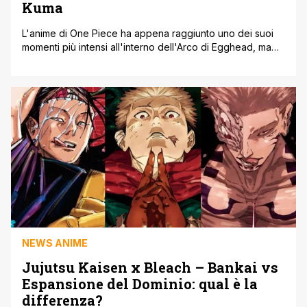
Kuma
L'anime di One Piece ha appena raggiunto uno dei suoi
momenti più intensi all'interno dell'Arco di Egghead, ma
proprio adesso arriva una pausa imprevista. L'episodio
1128 si è chiuso con un cliffhanger: Bonney attacca Saint
Jaygarcia Saturn dopo che questi ha rivelato la sua forma
demoniaca. Anche se Sanji è riuscito a salvarla in
precedenza [']
NEWS ANIME
Jujutsu Kaisen x Bleach – Bankai vs
Espansione del Dominio: qual è la
differenza?