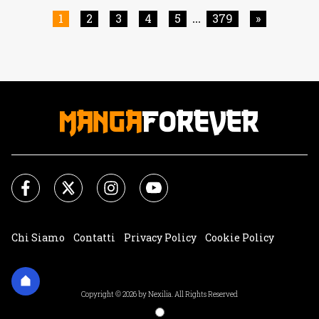
sembra non aver generato l'entusiasmo che tutti ci
1
2
3
4
5
379
»
...
saremmo aspettati. Eppure, questa nuova [']
Chi Siamo
Contatti
Privacy Policy
Cookie Policy
Impostazioni Cookie
Copyright © 2026 by Nexilia. All Rights Reserved