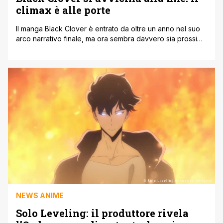
climax è alle porte
Il manga Black Clover è entrato da oltre un anno nel suo
arco narrativo finale, ma ora sembra davvero sia prossimo
alla conclusione. Secondo il ritmo attuale di pubblicazione
su Jump GIGA, la fine della storia di Asta potrebbe
arrivare tra la fine del 2025 e l'inizio del 2026. Un climax
in costruzione da mesi [']
NEWS ANIME
Solo Leveling: il produttore rivela