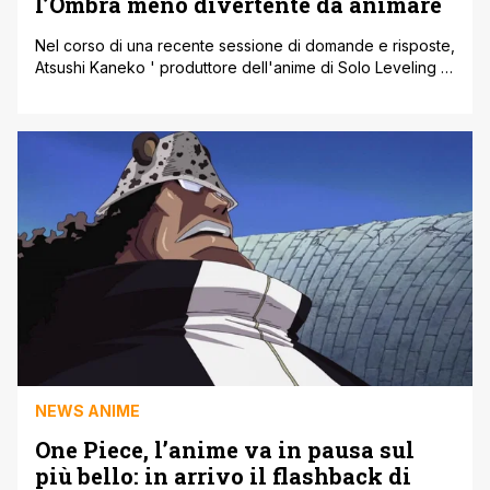
l’Ombra meno divertente da animare
Nel corso di una recente sessione di domande e risposte,
Atsushi Kaneko ' produttore dell'anime di Solo Leveling '
ha rivelato quale tra le Ombre di Jinwoo è stata la meno
entusiasmante da animare. E la risposta ha spiazzato
alcuni fan: si tratta di Tusk, lo sciamano del gruppo.
Secondo Kaneko, Tusk è 'poco dinamico', [']
NEWS ANIME
One Piece, l’anime va in pausa sul
più bello: in arrivo il flashback di