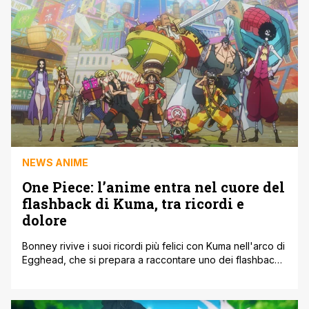
disponibile a partire dal 17 luglio 2025. Il nuovo DLC [']
NEWS ANIME
One Piece: l’anime entra nel cuore del
flashback di Kuma, tra ricordi e
dolore
Bonney rivive i suoi ricordi più felici con Kuma nell'arco di
Egghead, che si prepara a raccontare uno dei flashback
più toccanti di One Piece. L'arco narrativo di Egghead, il
primo della Saga Finale di One Piece, continua a
intensificare la tensione, tra scontri e rivelazioni. Con i