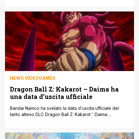
fan, Masashi Kishimoto ha rovinato quello che doveva
essere il momento più emozionante del manga. Un
percorso eroico, ma un epilogo amaro Dopo la fine della
Quarta Guerra Ninja, Naruto [']
NEWS VIDEOGAMES
Dragon Ball Z: Kakarot – Daima ha
una data d’uscita ufficiale
Bandai Namco ha svelato la data d'uscita ufficiale del
tanto atteso DLC Dragon Ball Z: Kakarot ' Daima:
Adventure Through The Demon Real Part 1. Dopo mesi di
attesa e un generico 'estate 2025' come finestra di
lancio, ora è ufficiale: il contenuto scaricabile sarà