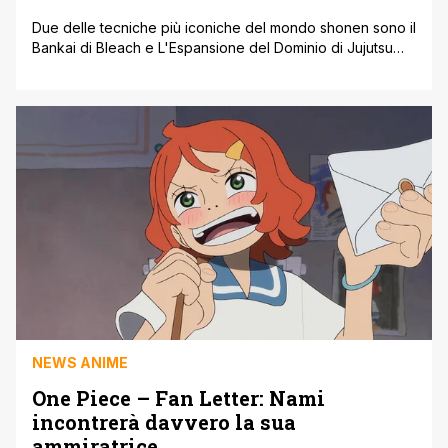
Due delle tecniche più iconiche del mondo shonen sono il
Bankai di Bleach e L'Espansione del Dominio di Jujutsu
Kaisen. Entrambe rappresentano l'apice del potere dei
rispettivi protagonisti, ma a livello concettuale e
funzionale esistono differenze profonde. Il Bankai:
l'esplosione del potere interiore Nel mondo creato da
Tite Kubo, il Bankai è la seconda e [']
NEWS ANIME
One Piece – Fan Letter: Nami
incontrerà davvero la sua
ammiratrice