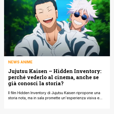
Marine che assediano l'isola e l'arrivo di [']
NEWS ANIME
Jujutsu Kaisen – Hidden Inventory:
perché vederlo al cinema, anche se
già conosci la storia?
Il film Hidden Inventory di Jujutsu Kaisen ripropone una
storia nota, ma in sala promette un'esperienza visiva e
sonora superiore a quella del piccolo schermo.
Nonostante la popolarità globale della serie, il nuovo film
Hidden Inventory in uscita questo mese in Giappone,