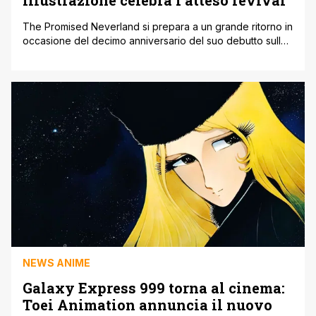
The Promised Neverland si prepara a un grande ritorno in
occasione del decimo anniversario del suo debutto sulla
rivista Weekly Shonen Jump di Shueisha. Il manga di Kaiu
Shirai e Posuka Demizu ha debuttato sulla famosa rivista
giapponese nel 2016 e riscuotendo un grande successo.
Tuttavia quello che è ben impresso nella mente degli
appassionati [']
NEWS ANIME
Galaxy Express 999 torna al cinema:
Toei Animation annuncia il nuovo