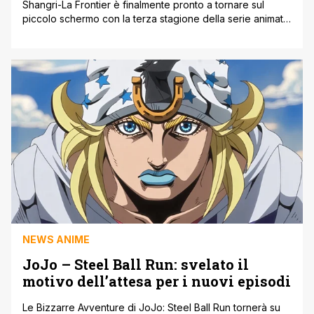
Shangri-La Frontier è finalmente pronto a tornare sul
piccolo schermo con la terza stagione della serie animata
l'anno prossimo. La serie televisiva farà parte della
programmazione invernale del 2027 in quanto il primo
episodio sarà trasmesso esattamente a gennaio.
L'annuncio è accompagnato da una nuova key visual e
da un trailer. Shangri-La Frontier nasce come [']
NEWS ANIME
JoJo – Steel Ball Run: svelato il
motivo dell’attesa per i nuovi episodi
Le Bizzarre Avventure di JoJo: Steel Ball Run tornerà su