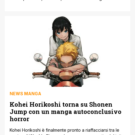
appassionati con una nuova storia per celebrare i 30 anni.
L'annuncio del nuovo anime arriva con un nuovo trailer
che permette a tutti gli appassionati di rivivere i momenti
più iconici della serie. Questo nuovo progetto [']
NEWS MANGA
Kohei Horikoshi torna su Shonen
Jump con un manga autoconclusivo
horror
Kohei Horikoshi è finalmente pronto a riaffacciarsi tra le