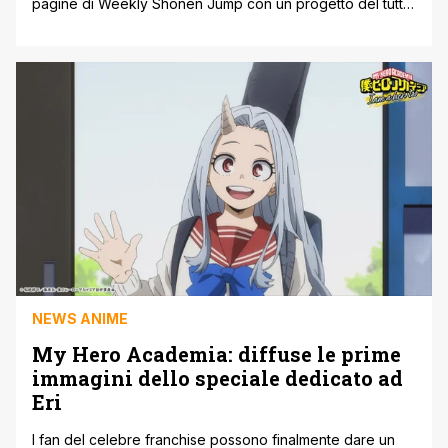
pagine di Weekly Shonen Jump con un progetto del tutto
inedito. Dopo la parola fine messa al celeberrimo My
Hero Academia nell'agosto del 2024, il famoso mangaka
giapponese si prepara a firmare un'opera autoconclusiva
intitolata Warawanaide yo Shijima-san. Questo atteso
annuncio ha comprensibilmente attirato l'attenzione della
[']
NEWS ANIME
My Hero Academia: diffuse le prime
immagini dello speciale dedicato ad
Eri
I fan del celebre franchise possono finalmente dare un