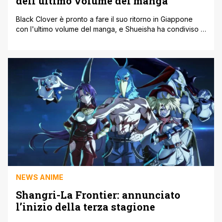
dell’ultimo volume del manga
Black Clover è pronto a fare il suo ritorno in Giappone
con l'ultimo volume del manga, e Shueisha ha condiviso la
cover ufficiale. Come ogni anno, anche questo 2026 ha
mostrato la conclusione di diverse serie longeve
dell'editore giapponese, ma il più grande addio di
quest'anno è quello di Black Clover, dopo ben 11 anni [']
NEWS ANIME
Shangri-La Frontier: annunciato
l’inizio della terza stagione