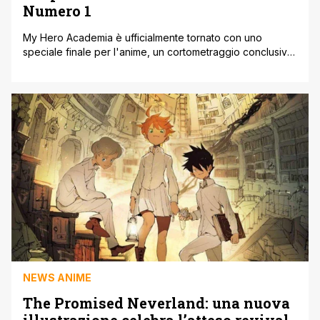
Numero 1
My Hero Academia è ufficialmente tornato con uno
speciale finale per l'anime, un cortometraggio conclusivo,
intitolato 'I am a Hero too', che conferma che c'è un
nuovo eroe numero uno saldamente al comando per il
futuro. My Hero Academia ha dato il via alle celebrazioni
per il decimo anniversario dal debutto dell'anime
quest'anno, e per [']
NEWS ANIME
The Promised Neverland: una nuova
illustrazione celebra l’atteso revival