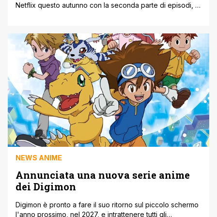
Netflix questo autunno con la seconda parte di episodi, e
la produttrice della serie ha spiegato il motivo di questa
lunga attesa. La trasposizione sul piccolo schermo della
settima parte del manga scritto e disegnato da Hirohiko
Araki era in assoluto tra quelle più attese [']
NEWS ANIME
Annunciata una nuova serie anime
dei Digimon
Digimon è pronto a fare il suo ritorno sul piccolo schermo
l'anno prossimo, nel 2027, e intrattenere tutti gli