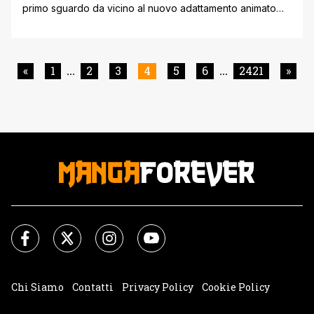
primo sguardo da vicino al nuovo adattamento animato
curato dallo storico studio BONES. Nelle ultime ore sono
state infatti mostrate le prime immagini ufficiali legate a I
am a hero too, un corto speciale la cui data di uscita
ufficiale in Italia è stata fissata per [']
«
1
2
3
4
5
6
2421
»
...
...
Chi Siamo
Contatti
Privacy Policy
Cookie Policy
Impostazioni Cookie