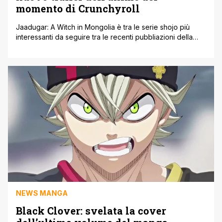
momento di Crunchyroll
Jaadugar: A Witch in Mongolia è tra le serie shojo più
interessanti da seguire tra le recenti pubbliazioni della
rivista Souffle di Akita Shoten. Il manga, scritto e disegnato
da Tomato Soup, ha debuttato nel 2021 e ha riscosso un
successo tale da ricevere un adattamento televisivo
annunciato nel 2025 prodotto da Science Saru, lo [']
NEWS MANGA
Black Clover: svelata la cover