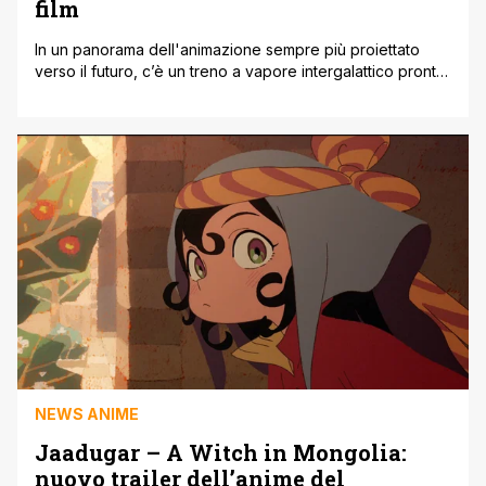
film
In un panorama dell'animazione sempre più proiettato
verso il futuro, c’è un treno a vapore intergalattico pronto
a riaccendere i motori e far sognare di nuovo il pubblico.
Toei Animation ha sorpreso gli appassionati svelando di
essere al lavoro su un nuovo film d'animazione dedicato
a Galaxy Express 999, il capolavoro sci-fi firmato dal
indimenticabile [']
NEWS ANIME
Jaadugar – A Witch in Mongolia:
nuovo trailer dell’anime del