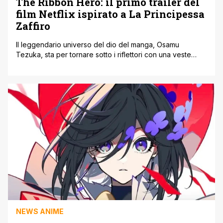
The Ribbon Hero: il primo trailer del
film Netflix ispirato a La Principessa
Zaffiro
Il leggendario universo del dio del manga, Osamu
Tezuka, sta per tornare sotto i riflettori con una veste
grafica totalmente rinnovata e dal forte impatto visivo.
Stiamo parlando di The Ribbon Hero, il nuovo
lungometraggio animato fortemente ispirato al classico
intramontabile La Principessa Zaffiro, che farà il suo
debutto globale in esclusiva su Netflix il [']
NEWS ANIME