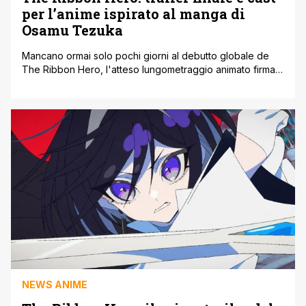
per l’anime ispirato al manga di
Osamu Tezuka
Mancano ormai solo pochi giorni al debutto globale de
The Ribbon Hero, l'atteso lungometraggio animato firmato
dallo studio di produzione OUTLINE e diretto dal regista
Yuki Igarashi. Per accompagnare al meglio il conto alla
rovescia in vista dell'uscita esclusiva sulla piattaforma
Netflix, fissata per l'8 agosto, la produzione ha diffuso il
trailer finale dell'opera che [']
NEWS ANIME