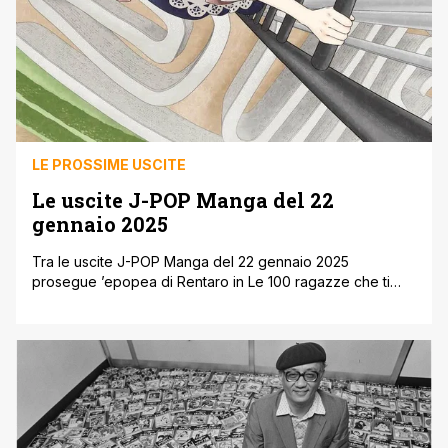
LE PROSSIME USCITE
Le uscite J-POP Manga del 22
gennaio 2025
Tra le uscite J-POP Manga del 22 gennaio 2025
prosegue ’epopea di Rentaro in Le 100 ragazze che ti
amano tanto tanto tanto tanto tanto 6, l’esplosiva romcom
che parodizza le serie harem con anime in corso su
Crunchyroll! ' Visualizza questo post su Instagram ' Un
post condiviso da J-POP Manga (@jpopmanga) In uscita
[']