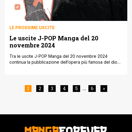
LE PROSSIME USCITE
Le uscite J-POP Manga del 20
novembre 2024
Tra le uscite J-POP Manga del 20 novembre 2024
continua la pubblicazione dell’opera più famosa del dio
del manga Osamu Tezuka con l’arrivo sugli scaffali del
secondo volume dell’edizione integrale di Astro Boy! Il 20
novembre sarà in libreria e fumetteria anche il volume 9
dello slice of life nominato a tutti i più importanti [']
1
2
3
4
5
6
»
...