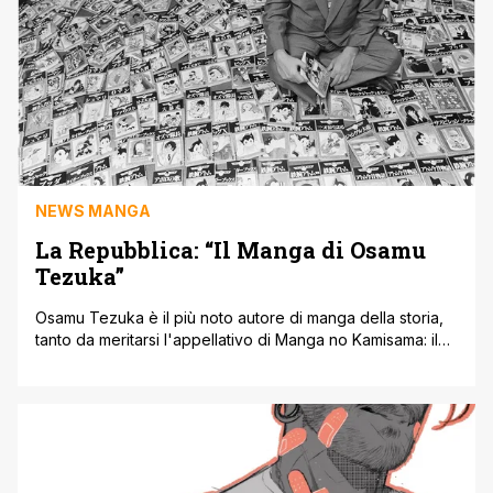
NEWS MANGA
La Repubblica: “Il Manga di Osamu
Tezuka”
Osamu Tezuka è il più noto autore di manga della storia,
tanto da meritarsi l'appellativo di Manga no Kamisama: il
Dio del Manga. Tezuka ha fatto tanto non solo per il
mondo dei manga, ma anche per quello degli anime,
infatti uno dei tratti distintivi dell'animazione giapponese,
gli 'occhioni', furono inventati proprio dal mangaka
giapponese. [']