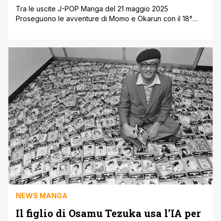
Tra le uscite J-POP Manga del 21 maggio 2025
Proseguono le avventure di Momo e Okarun con il 18°
volume di DanDaDan, l’acclamato shonen di Weekly
Shonen Jump che sta riscuotendo successo in tutto il
mondo! Anche voi, come noi, siete in hype per la
seconda stagione dell’anime a luglio? ' Visualizza questo
post su [']
NEWS MANGA
Il figlio di Osamu Tezuka usa l’IA per