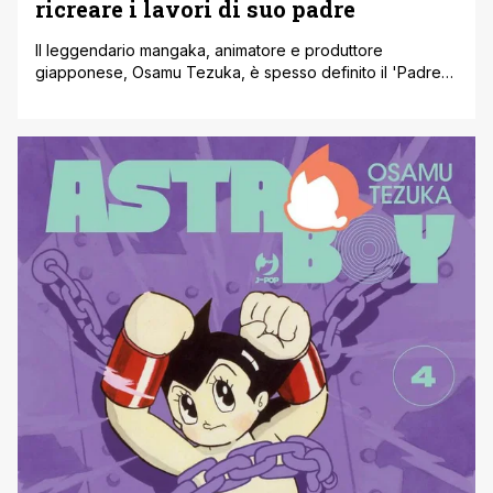
ricreare i lavori di suo padre
Il leggendario mangaka, animatore e produttore
giapponese, Osamu Tezuka, è spesso definito il 'Padre
dei manga' in quanto ha rivoluzionato il mondo del manga
con la sua narrazione sorprendente, personaggi
espressivi e layout dinamici. La carriera di Tezuka ha
gettato le basi per quelli che sono i manga odierni
influenzando generazioni di mangaka. Infatti il [']