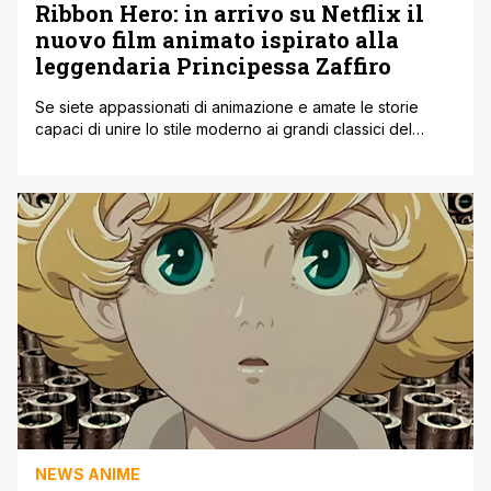
Ribbon Hero: in arrivo su Netflix il
nuovo film animato ispirato alla
leggendaria Principessa Zaffiro
Se siete appassionati di animazione e amate le storie
capaci di unire lo stile moderno ai grandi classici del
passato, c’è un appuntamento imperdibile da segnare sul
calendario. Ad agosto farà il suo debutto ufficiale su
Netflix un nuovo attesissimo lungometraggio animato
intitolato Ribbon Hero. Dietro a questo progetto c'è l'idea
ambiziosa di riprendere e [']
NEWS ANIME