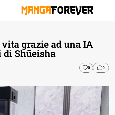
vita grazie ad una IA
i di Shūeisha
0
0