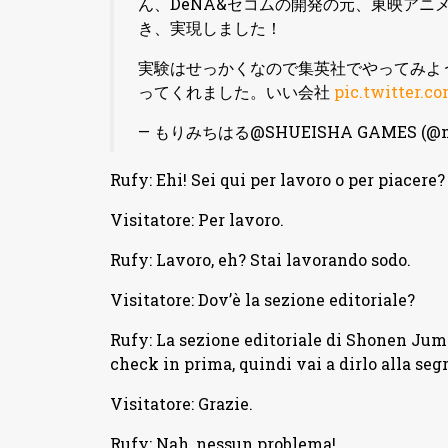
ん、DeNA&セコムの開発の元、東映アニ
き、実現しました！
実験はせっかくなので集英社でやってみよ
ってくれました。いい会社
pic.twitter.
— もりみちはる@SHUEISHA GAMES (@mo
Rufy: Ehi! Sei qui per lavoro o per piacere?
Visitatore: Per lavoro.
Rufy: Lavoro, eh? Stai lavorando sodo.
Visitatore: Dov’è la sezione editoriale?
Rufy: La sezione editoriale di Shonen Jump 
check in prima, quindi vai a dirlo alla segr
Visitatore: Grazie.
Rufy: Nah, nessun problema!