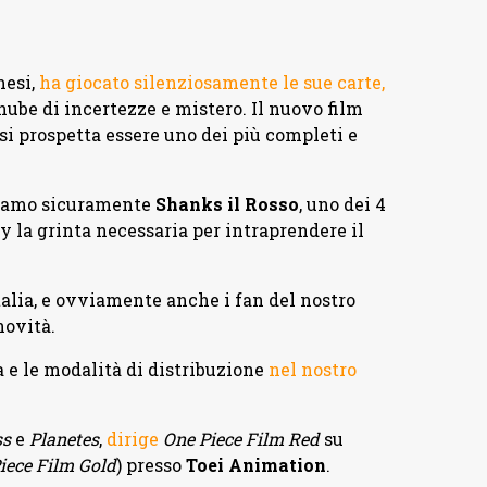
mesi,
ha giocato silenziosamente le sue carte,
nube di incertezze e mistero. Il nuovo film
 si prospetta essere uno dei più completi e
oviamo sicuramente
Shanks il Rosso
, uno dei 4
y la grinta necessaria per intraprendere il
alia, e ovviamente anche i fan del nostro
novità.
a e le modalità di distribuzione
nel nostro
ss
e
Planetes
,
dirige
One Piece Film Red
su
iece Film Gold
) presso
Toei Animation
.