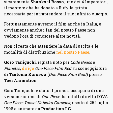
sicuramente
Shanks il Rosso
, uno dei 4 Imperatori,
il mentore che ha donato a Rufy la grinta
necessaria per intraprendere il suo infinito viaggio.
Fortunatamente avremo il film anche in Italia, e
ovviamente anche i fan del nostro Paese non
vedono l’ora di conoscere altre novità.
Non ci resta che attendere la data di uscita e le
modalità di distribuzione
nel nostro Paese
.
Goro Taniguchi
, regista noto per
Code Geass
e
Planetes
,
dirige
One Piece Film Red
su sceneggiatura
di
Tsutomu Kuroiwa
(
One Piece Film Gold
) presso
Toei Animation
.
Goro Taniguchi è stato il primo a occuparsi di una
versione anime di
One Piece
: ha infatti diretto l’OVA
One Piece: Taose! Kaizoku Ganzack
, uscito il 26 Luglio
1998 e animato da
Production I.G
.