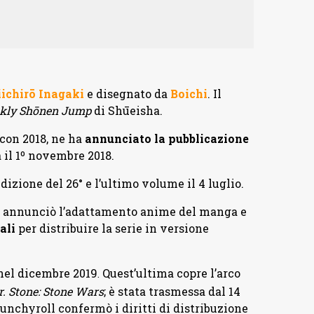
iichirō Inagaki
e disegnato da
Boichi
. Il
kly Shōnen Jump
di Shūeisha.
icon 2018, ne ha
annunciato la pubblicazione
a il 1º novembre 2018.
dizione del 26° e l’ultimo volume il 4 luglio.
 annunciò l’adattamento anime del manga e
ali
per distribuire la serie in versione
nel dicembre 2019
Quest’ultima copre l’arco
.
r. Stone: Stone Wars
; è stata trasmessa dal 14
nchyroll confermò i diritti di distribuzione