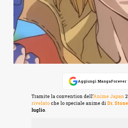
Aggiungi MangaForever tra
Tramite la convention dell’
Anime Japan
2
rivelato
che lo speciale anime di
Dr. Ston
luglio
.