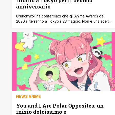
ritorno a Tokyo per il decimo
anniversario
Crunchyroll ha confermato che gli Anime Awards del
2026 si terranno a Tokyo il 23 maggio. Non è una scelta
a caso: quella del prossimo anno sarà la decima
edizione dell’evento. Tornare in Giappone, proprio per
questo anniversario, sembra quasi una scelta naturale
per una cerimonia nata per celebrare l’animazione
giapponese e chi la realizza [']
NEWS ANIME
You and I Are Polar Opposites: un
inizio dolcissimo e