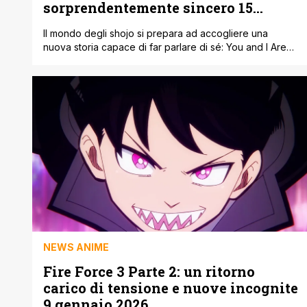
sorprendentemente sincero 15
dicembre 2025/18 gennaio 2026
Il mondo degli shojo si prepara ad accogliere una
nuova storia capace di far parlare di sé: You and I Are
Polar Opposites. La serie debutterà ufficialmente l’11
gennaio su Crunchyroll, con nuovi episodi ogni
domenica, ma già da questi primi due episodi si
percepisce chiaramente quale sarà il suo punto di forza:
la spontaneità. [']
NEWS ANIME
Fire Force 3 Parte 2: un ritorno
carico di tensione e nuove incognite
9 gennaio 2026