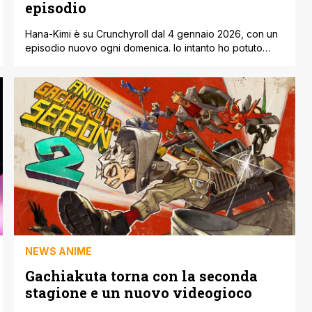
episodio
Hana-Kimi è su Crunchyroll dal 4 gennaio 2026, con un
episodio nuovo ogni domenica. Io intanto ho potuto
vedere in anticipo il primo episodio e l’impressione è
stata buona fin dai primi minuti. Si vede che c’è
attenzione per il materiale originale, ma non dà mai la
sensazione di essere “vecchio” o fuori tempo. Anche
[']
NEWS ANIME
Gachiakuta torna con la seconda
stagione e un nuovo videogioco