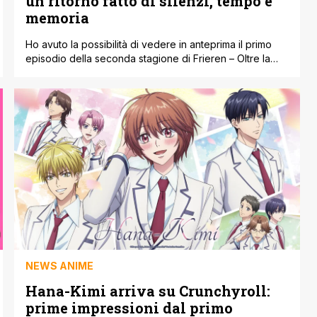
un ritorno fatto di silenzi, tempo e
memoria
Ho avuto la possibilità di vedere in anteprima il primo
episodio della seconda stagione di Frieren – Oltre la
fine del viaggio, e posso dirlo subito: il ritorno di questa
serie è esattamente come lo ricordavamo, ma con una
consapevolezza ancora più profonda. L’episodio 1 sarà
disponibile su Crunchyroll dal 16 gennaio, e rappresenta
un [']
NEWS ANIME
Hana-Kimi arriva su Crunchyroll:
prime impressioni dal primo