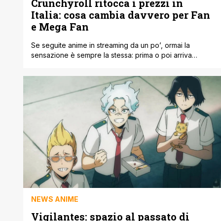
Crunchyroll ritocca i prezzi in
Italia: cosa cambia davvero per Fan
e Mega Fan
Se seguite anime in streaming da un po’, ormai la
sensazione è sempre la stessa: prima o poi arriva
l’aumento. Stavolta è il turno di Crunchyroll, che ha
deciso di ritoccare i prezzi degli abbonamenti Fan e
Mega Fan anche qui da noi. Se vi iscrivete adesso, i
nuovi costi sono già quelli aggiornati; se [']
NEWS ANIME
Vigilantes: spazio al passato di