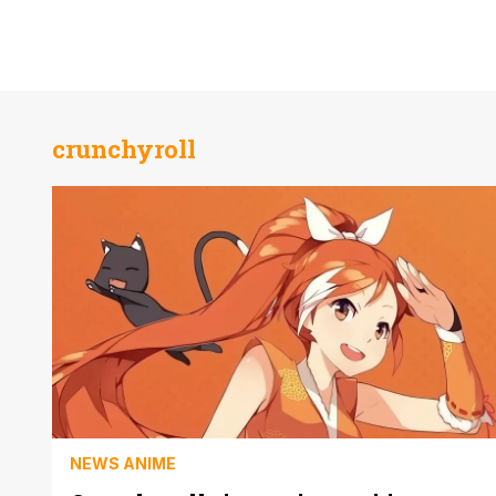
crunchyroll
NEWS ANIME