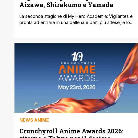
Aizawa, Shirakumo e Yamada
La seconda stagione di My Hero Academia: Vigilantes è
pronta ad entrare in una delle sue parti più attese, e lo
fa mettendo finalmente sotto i riflettori alcuni personaggi
amatissimi. Dal sito ufficiale dell’anime è arrivato un
nuovo trailer, accompagnato da una key visual inedita,
dedicati all’“Aizawa School Days Arc”, arco narrativo
che promette di [']
NEWS ANIME
Crunchyroll Anime Awards 2026: