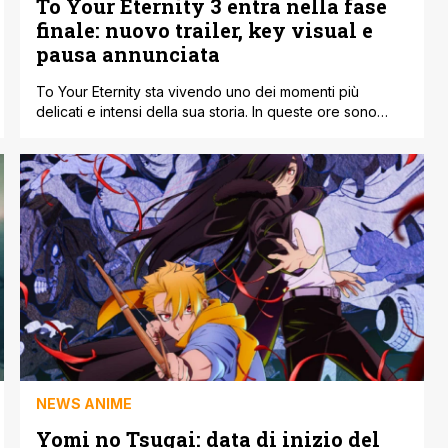
To Your Eternity 3 entra nella fase
finale: nuovo trailer, key visual e
pausa annunciata
To Your Eternity sta vivendo uno dei momenti più
delicati e intensi della sua storia. In queste ore sono
usciti una nuova key visual e il terzo trailer
promozionale della terza stagione dell’anime tratto dal
manga di Yoshitoki Ōima. Materiale che conferma una
cosa: la storia sta entrando nella fase finale del Modern
World Arc. [']
NEWS ANIME
Yomi no Tsugai: data di inizio del