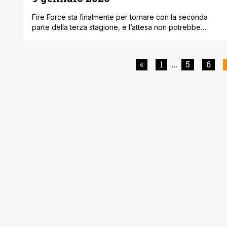
Fire Force sta finalmente per tornare con la seconda
parte della terza stagione, e l’attesa non potrebbe
essere più carica di tensione. La serie riprenderà il 9
gennaio 2026 su Crunchyroll, con nuovi episodi ogni
venerdì, riportando gli spettatori direttamente nel cuore
«
1
5
6
...
di un mondo in bilico tra fede, guerra e combustione
umana. Il primo [']