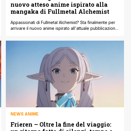
nuovo atteso anime ispirato alla
mangaka di Fullmetal Alchemist
Appassionati di Fullmetal Alchemist? Sta finalmente per
arrivare il nuovo anime ispirato all'attuale pubblicazione
manga di Hiromu Arakawa, Yomi no Tsugai (conosciuto
anche come Daemons of the Shadow Realm). Aniplex
ha diffuso un nuovo trailer con scene inedite le quali
rivelano informazioni chiave sulla serie. Il nuovo atteso
anime debutterà, difatti, il 4 aprile 2026 [']
NEWS ANIME
Frieren – Oltre la fine del viaggio: