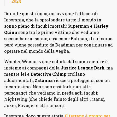
2024
Durante questa indagine avviene l’attacco di
Insomnia, che fa sprofondare tutto il mondo in
sonno pieno di incubi mortali: Superman e
Harley
Quinn
sono tra le prime vittime che vediamo
soccombere al sonno, così come Batman, il cui corpo
però viene posseduto da Deadman per continuare ad
operare nel mondo della veglia.
Wonder Woman viene colpita dal sonno mentre è
insieme ai compagni della
Justice League Dark
, ma
mentre lei e
Detective Chimp
crollano
addormentati,
Zatanna
riesce a proteggersi con un
incantesimo. Non sono così fortunati altri
personaggi che vediamo in preda agli incubi:
Nightwing (che chiede l’aiuto degli altri Titans),
Joker, Ravager e altri ancora…
Insomma, dopo questa storia
il terreno è pronto per