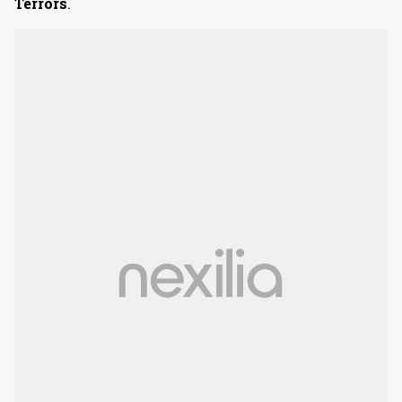
Terrors
.