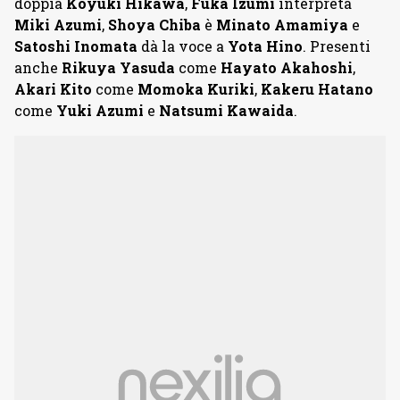
doppia
Koyuki Hikawa
,
Fuka Izumi
interpreta
Miki Azumi
,
Shoya Chiba
è
Minato Amamiya
e
Satoshi Inomata
dà la voce a
Yota Hino
. Presenti
anche
Rikuya Yasuda
come
Hayato Akahoshi
,
Akari Kito
come
Momoka Kuriki
,
Kakeru Hatano
come
Yuki Azumi
e
Natsumi Kawaida
.