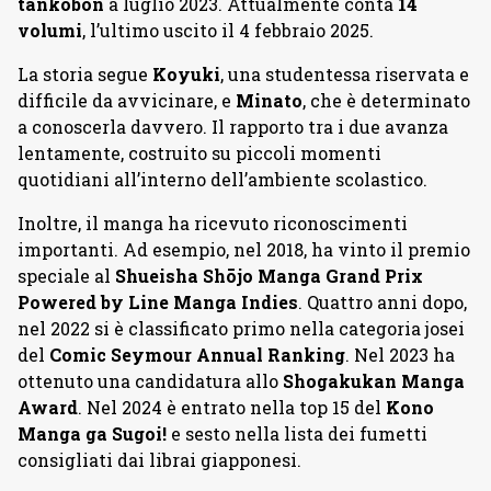
tankōbon
a luglio 2023. Attualmente conta
14
volumi
, l’ultimo uscito il 4 febbraio 2025.
La storia segue
Koyuki
, una studentessa riservata e
difficile da avvicinare, e
Minato
, che è determinato
a conoscerla davvero. Il rapporto tra i due avanza
lentamente, costruito su piccoli momenti
quotidiani all’interno dell’ambiente scolastico.
Inoltre, il manga ha ricevuto riconoscimenti
importanti. Ad esempio, nel 2018, ha vinto il premio
speciale al
Shueisha Shōjo Manga Grand Prix
Powered by Line Manga Indies
. Quattro anni dopo,
nel 2022 si è classificato primo nella categoria josei
del
Comic Seymour Annual Ranking
. Nel 2023 ha
ottenuto una candidatura allo
Shogakukan Manga
Award
. Nel 2024 è entrato nella top 15 del
Kono
Manga ga Sugoi!
e sesto nella lista dei fumetti
consigliati dai librai giapponesi.