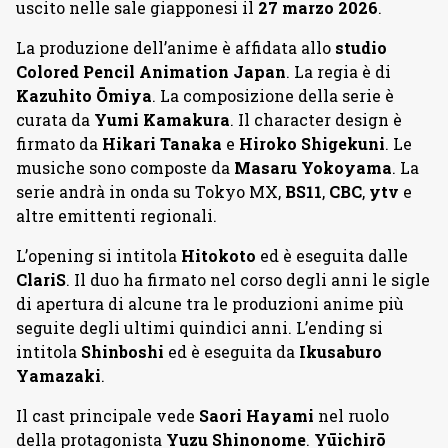
uscito nelle sale giapponesi il
27 marzo 2026
.
La produzione dell’anime è affidata allo
studio
Colored Pencil Animation Japan
. La regia è di
Kazuhito Ōmiya
. La composizione della serie è
curata da
Yumi Kamakura
. Il character design è
firmato da
Hikari Tanaka
e
Hiroko Shigekuni
. Le
musiche sono composte da
Masaru Yokoyama
. La
serie andrà in onda su Tokyo MX,
BS11
,
CBC
,
ytv
e
altre emittenti regionali.
L’opening si intitola
Hitokoto
ed è eseguita dalle
ClariS
. Il duo ha firmato nel corso degli anni le sigle
di apertura di alcune tra le produzioni anime più
seguite degli ultimi quindici anni. L’ending si
intitola
Shinboshi
ed è eseguita da
Ikusaburo
Yamazaki
.
Il cast principale vede
Saori Hayami
nel ruolo
della protagonista
Yuzu Shinonome
.
Yūichirō