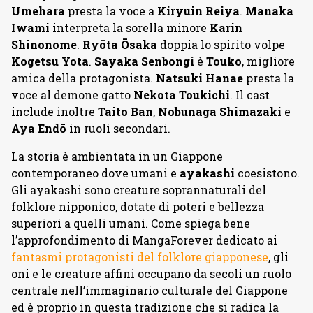
Umehara
presta la voce a
Kiryuin Reiya
.
Manaka
Iwami
interpreta la sorella minore
Karin
Shinonome
.
Ryōta Ōsaka
doppia lo spirito volpe
Kogetsu Yota
.
Sayaka Senbongi
è
Touko
, migliore
amica della protagonista.
Natsuki Hanae
presta la
voce al demone gatto
Nekota Toukichi
. Il cast
include inoltre
Taito Ban
,
Nobunaga Shimazaki
e
Aya Endō
in ruoli secondari.
La storia è ambientata in un Giappone
contemporaneo dove umani e
ayakashi
coesistono.
Gli ayakashi sono creature soprannaturali del
folklore nipponico, dotate di poteri e bellezza
superiori a quelli umani. Come spiega bene
l’approfondimento di MangaForever dedicato ai
fantasmi protagonisti del folklore giapponese
, gli
oni e le creature affini occupano da secoli un ruolo
centrale nell’immaginario culturale del Giappone
ed è proprio in questa tradizione che si radica la