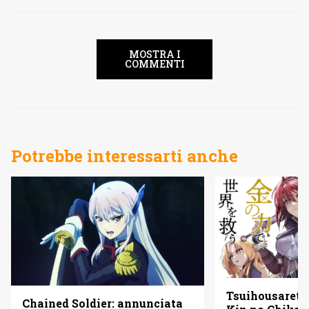
MOSTRA I
COMMENTI
Potrebbe interessarti anche
Tsuihousareta
Chained Soldier: annunciata