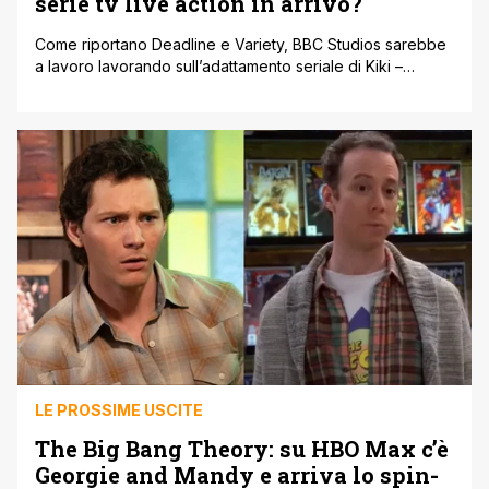
serie tv live action in arrivo?
Come riportano Deadline e Variety, BBC Studios sarebbe
a lavoro lavorando sull’adattamento seriale di Kiki –
Consegne a domicilio. Il film del 1989 diretto da Hayao
Miyazaki e prodotto dallo Studio Ghibli potrebbe tornare
sotto nuova luce. Il progetto è una serie live action per la
tv generalista di servizio pubblico inglese in 10 puntate [']
LE PROSSIME USCITE
The Big Bang Theory: su HBO Max c’è
Georgie and Mandy e arriva lo spin-