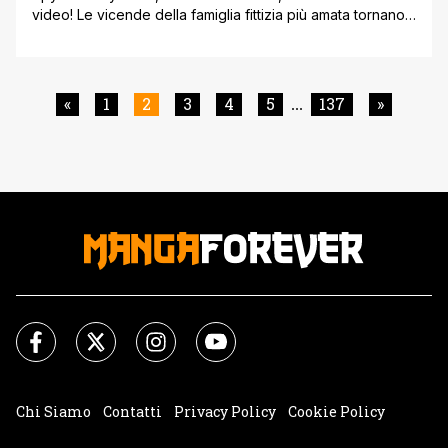
video! Le vicende della famiglia fittizia più amata tornano
in grande stile in un imperdibile film con azione, gag ed
effetti speciali: Code White. L’inedita avventura dei Forger
arriva in edizione home video Blu-ray Anime Factory
etichetta di Plaion Pictures dedicata all'animazione
«
1
2
3
4
5
137
»
...
nipponica. Tutto [']
Chi Siamo
Contatti
Privacy Policy
Cookie Policy
Impostazioni Cookie