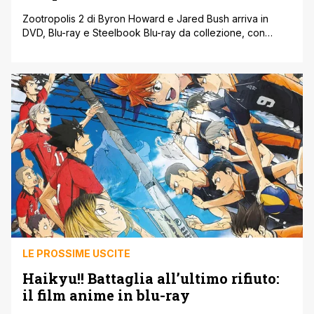
Zootropolis 2 di Byron Howard e Jared Bush arriva in
DVD, Blu-ray e Steelbook Blu-ray da collezione, con
tantissimi contenuti extra. Sarà disponibile anche il
cofanetto in formato DVD e Blu-ray contenente entrambi i
film della saga e imperdibili speciali. Pubblica Eagle
Pictures. Secondo capitolo della celebre saga Disney
ambientata nella metropoli animale più amata [']
LE PROSSIME USCITE
Haikyu!! Battaglia all’ultimo rifiuto:
il film anime in blu-ray