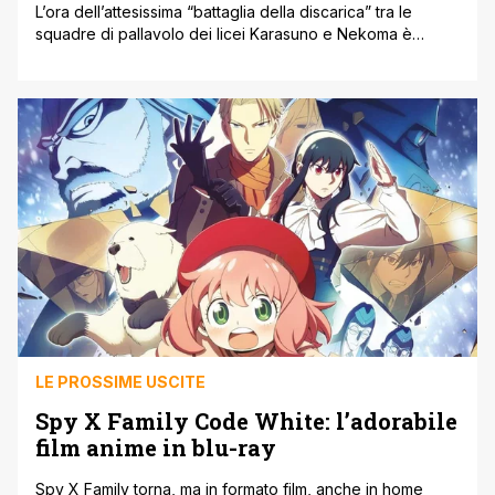
L’ora dell’attesissima “battaglia della discarica” tra le
squadre di pallavolo dei licei Karasuno e Nekoma è
giunta: chi vincerà questo scontro decisivo? Il film
conclusivo della serie Haikyu!! arriva in Blu-ray Anime
Factory etichetta di Plaion Pictures dedicata
all'animazione nipponica. Haikyu!! ' L'asso del volley è un
manga shōnen scritto e disegnato da Haruichi Furudate.
[']
LE PROSSIME USCITE
Spy X Family Code White: l’adorabile
film anime in blu-ray
Spy X Family torna, ma in formato film, anche in home