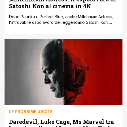
Satoshi Kon al cinema in 4K
Dopo Paprika e Perfect Blue, anche Millennium Actress,
l'introvabile capolavoro del leggendario Satoshi Kon,
arriva per la primissima volta al cinema in 4K. Un vero e
proprio evento per celebrare il suo 25° anniversario.
Diretto da Satoshi Kon, pubblicato in DVD da Eagle
Pictures nel 2008 e trasmesso in tv su Rai 4 a Natale [']
LE PROSSIME USCITE
Daredevil, Luke Cage, Ms Marvel tra