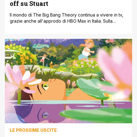
off su Stuart
Il mondo di The Big Bang Theory continua a vivere in tv,
grazie anche all'approdo di HBO Max in Italia. Sulla
piattaforma streaming di proprietà Warner Bros.
Discovery, infatti, oltre alla serie originale e allo spin-off
prequel Young Sheldon sull'adolescenza in Texas di
Sheldon Cooper, sono in arrivo altri due titoli dello stesso
universo narrativo. [']
LE PROSSIME USCITE