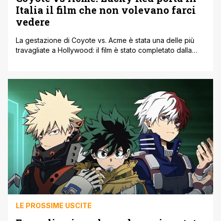
Italia il film che non volevano farci
vedere
La gestazione di Coyote vs. Acme è stata una delle più
travagliate a Hollywood: il film è stato completato dalla
Warner Bros., poi cancellato per ottenere sgravi fiscali, e
infine salvato dopo una massiccia sollevazione online.
Ora arriva in tutto il mondo, Italia compresa. Per
generazioni di spettatori, Willy il Coyote è stato il più [']
LE PROSSIME USCITE