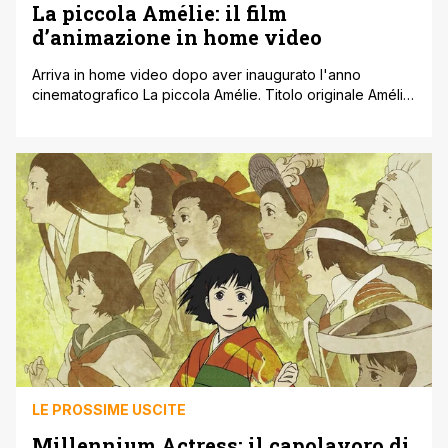
La piccola Amélie: il film
d’animazione in home video
Arriva in home video dopo aver inaugurato l'anno
cinematografico La piccola Amélie. Titolo originale Amélie
ou la métaphysique des tubes, il film d’animazione diretto
da Liane-Cho Han Jin Kuang e Mailys Vallade, è tratto dal
romanzo bestseller Metafisica dei tubi di Amélie Nothomb.
Vincitore del Premio del pubblico all’Annecy International
Animation Film Festival e del [']
LE PROSSIME USCITE
Millennium Actress: il capolavoro di