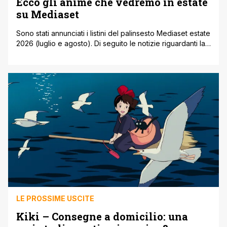
Ecco gli anime che vedremo in estate
su Mediaset
Sono stati annunciati i listini del palinsesto Mediaset estate
2026 (luglio e agosto). Di seguito le notizie riguardanti la
programmazione serie tv anime. Mediaset Italia 2 darà
largo spazio ma saranno sostanzialmente repliche di
alcuni titoli cult. Al mattino due 'novità' tra le riproposte:
Sorridi Piccola Anna e l'Ape Maya per i più piccoli. Dalle
[']
LE PROSSIME USCITE
Kiki – Consegne a domicilio: una