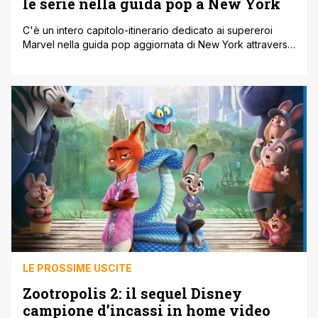
le serie nella guida pop a New York
C'è un intero capitolo-itinerario dedicato ai supereroi
Marvel nella guida pop aggiornata di New York attraverso
le serie tv. Scrive Giorgia Di Stefano, autrice, redattrice e
copywriter, da oltre un decennio attenta alla serialità e al
cineturismo; pubblica Linea Edizioni. Negli ultimi vent’anni
le serie tv sono diventate uno dei modi più efficaci per
leggere [']
LE PROSSIME USCITE
Zootropolis 2: il sequel Disney
campione d’incassi in home video