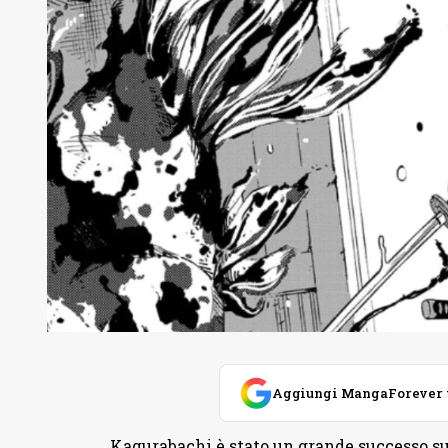
Aggiungi MangaForever tra
Kagurabachi è stato un grande successo su