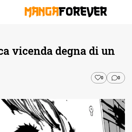
ca vicenda degna di un
0
0