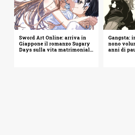
Sword Art Online: arriva in
Gangsta: i
Giappone il romanzo Sugary
nono volu
Days sulla vita matrimoniale
anni di pa
di Kirito e Asuna