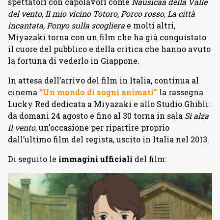
spettatori con capolavori come
Nausicaä della Valle
del vento, Il mio vicino Totoro, Porco rosso, La città
incantata, Ponyo sulla scogliera
e molti altri,
Miyazaki torna con un film che ha già conquistato
il cuore del pubblico e della critica che hanno avuto
la fortuna di vederlo in Giappone.
In attesa dell’arrivo del film in Italia, continua al
cinema
“Un mondo di sogni animati”
la rassegna
Lucky Red dedicata a Miyazaki e allo Studio Ghibli:
da domani 24 agosto e fino al 30 torna in sala
Si alza
il vento
, un’occasione per ripartire proprio
dall’ultimo film del regista, uscito in Italia nel 2013.
Di seguito le
immagini ufficiali
del film: