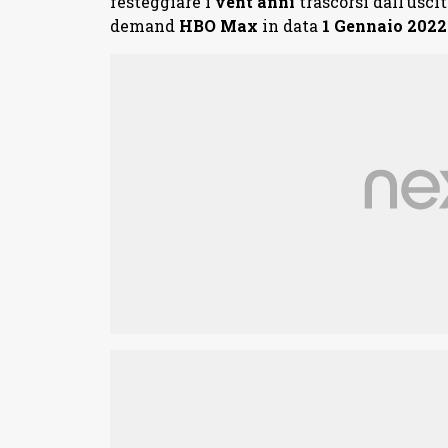
festeggiare i
vent’anni
trascorsi dall’uscit
demand
HBO Max
in data
1 Gennaio 2022