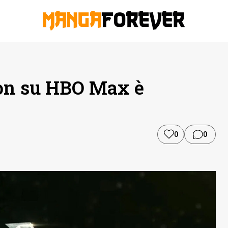
ion su HBO Max è
0
0