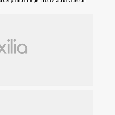
a del primo film per il servizio di video on
.