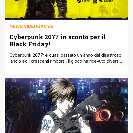
NEWS VIDEOGAMES
Cyberpunk 2077 in sconto per il
Black Friday!
Cyberpunk 2077: è quasi passato un anno dal disastroso
lancio ed i crescenti rimborsi, il gioco ha ricevuto diverse
patch correttive risolvendo gran parte dei problemi della
versione base. Ora l'esperienza è molto più godibile e
permette di vivere ogni parte di storia senza quei crash o
glitch che compromettono l'avanzamento, anche se bug
e [']