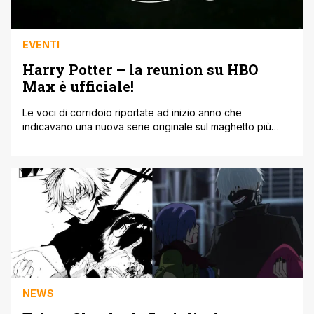
EVENTI
Harry Potter – la reunion su HBO
Max è ufficiale!
Le voci di corridoio riportate ad inizio anno che
indicavano una nuova serie originale sul maghetto più
famoso del grande schermo si sono rivelate in realtà
un'occasione per celebrare la saga. Daniel Radcliffe,
Rupert Grint ed Emma Watson, protagonisti della celebre
saga Harry Potter si riuniranno insieme al regista Chris
Columbus e altri noti attori [']
NEWS