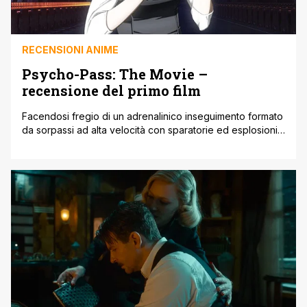
RECENSIONI ANIME
Psycho-Pass: The Movie –
recensione del primo film
Facendosi fregio di un adrenalinico inseguimento formato
da sorpassi ad alta velocità con sparatorie ed esplosioni,
il primo approccio di Psycho-Pass al cinema mostra uno
stile grafico in uno stato di grazia mai visto prima. Si nota
subito la volontà di non annoiare lo spettatore dopo una
seconda stagione non altezza delle aspettative, complice
la [']