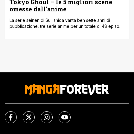
Tokyo Ghoul – le 5 migliori scene
omesse dall’anime
La serie seinen di Sui Ishida vanta ben sette anni di
pubblicazione, tre serie anime per un totale di 48 episodi,
due OAV e due film live-action (qui vi riportiamo
all'annuncio di Tokyo Ghoul S), eppure alcune sezioni del
materiale cartaceo non sono ancora state adattate in
alcun modo. Per ricordare il dramma psicologico dalle [']