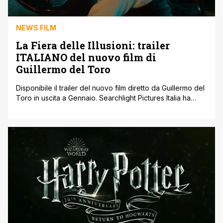
NEWS FILM
La Fiera delle Illusioni: trailer
ITALIANO del nuovo film di
Guillermo del Toro
Disponibile il trailer del nuovo film diretto da Guillermo del
Toro in uscita a Gennaio. Searchlight Pictures Italia ha
pubblicato il trailer ufficiale per La Fiera delle Illusioni –
Nightmare Alley, nuovo thriller psicologico diretto da
Guillermo del Toro e tratto dal romanzo omonimo di
William Lindsay pubblicato nel 1946 e seconda
trasposizione cinematografica dopo il [']