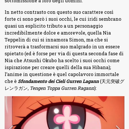
sottomissione a loro degli uomini.
In netto contrasto con questo suo carattere così
forte ci sono però i suoi occhi, le cui iridi sembrano
quasi un esplicito tributo a un personaggio
incredibilmente dolce e amorevole, quella Nia
Teppelin di cui si innamora Simon, ma che si
ritroverà a trasformarsi suo malgrado in un essere
spietato (ed è forse per via di questa seconda fase di
Nia che Atsushi Okubo ha scelto i suoi occhi come
ispirazione per creare quelli della sua Hibana);
l’anime in questione è quel capolavoro immortale
che è
Sfondamento dei Cieli Gurren Lagann
(天元突破グ
レンラガン,
Tengen Toppa Gurren Ragann
):