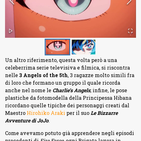
Un altro riferimento, questa volta però a una
celeberrima serie televisiva e filmica, si riscontra
nelle
3 Angels of the 5th
, 3 ragazze molto simili fra
di loro che formano un gruppo il quale ricorda
anche nel nome le
Charlie’s Angels
; infine, le pose
plastiche da fotomodella della Principessa Hibana
ricordano quelle tipiche dei personaggi creati dal
Maestro
Hirohiko Araki
per il suo
Le Bizzarre
Avventure di JoJo
.
Come avevamo potuto già apprendere negli episodi
precedenti di
Fire Force
, ogni Brigata lavora in