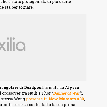
che è stato protagonista di più uscite
e sta per tornare.
e regolare di Deadpool
, firmata da
Alyssa
l crossover tra Hulk e Thor “
Banner of War
”),
la stessa Wong
presente in
New Mutants #30
,
tanti, serie su cui ha fatto la sua prima