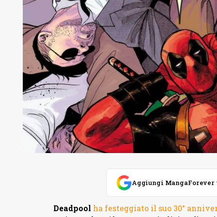
Aggiungi MangaForever tra
Deadpool
ha festeggiato il suo 30° annive