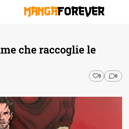
me che raccoglie le
0
0