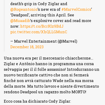
death’s grip in Cody Ziglar and
@Rogeantonio
’s new era of
#MarvelComics
’
‘Deadpool’, arriving this April. See
@Muaadib
‘s explosive cover and read more
now:
https://t.co/BcrRlz9BdJ
pic.twitter.com/XhQLLGMunC
— Marvel Entertainment (@Marvel)
December 18, 2023
Una nuova era per il mercenario chiaccherone…
Ziglar e Antônio hanno in programma una corsa
selvaggia per il il folle assassino! Introdurranno un
nuovo terrificante cattivo che non si fermerà
finché non avrà catturato Wade nella sua morsa
della morte. Ma tutto lavoro e niente divertimento
rendono Deadpool un ragazzo molto MORTO!
Ecco cosa ha dichiarato Cody Ziglar: