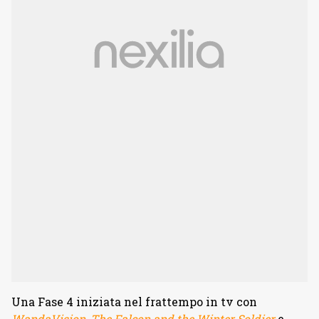
Una Fase 4 iniziata nel frattempo in tv con
WandaVision
,
The Falcon and the Winter Soldier
e