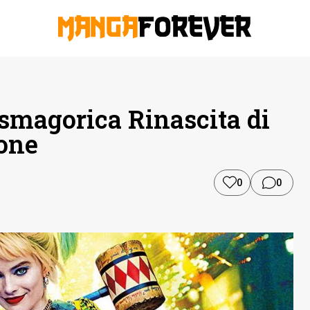
asmagorica Rinascita di
ione
0
0