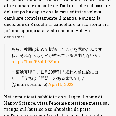
altre domande da parte dell’autrice, che col passare
del tempo ha capito che la casa editrice voleva
cambiare completamente il manga, e quindi la
decisione di Kikuchi di cancellare la sua storia era
più che appropriata; visto che non voleva
censurarsi.
あら、教団は初めて抗議したことを認めたんです
ね。それならもう私が黙っている理由もないか。
https://t.co/68oL1rB9no
— 菊池真理子／11月20新刊「壊れる前に旅に出
た」「うちは「問題」のある家族でした
(@marikosano_o)
April 5, 2022
Nei comunicati pubblici non si legge il nome di
Happy Science, vista l’enorme pressione messa sul
manga, sull’autrice e su Shueisha da parte
dell’organizzazione. Quest’ultima ha dichiarato: