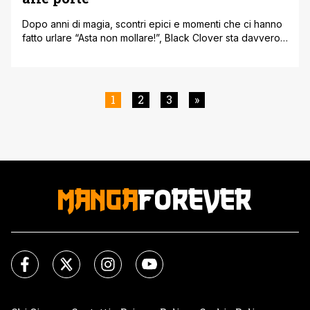
Dopo anni di magia, scontri epici e momenti che ci hanno
fatto urlare “Asta non mollare!”, Black Clover sta davvero
per arrivare alla fine. È ufficiale: la serie di Yūki Tabata è
entrata nella fase chiamata “Super Climax”, quella che,
per chi conosce un po’ il linguaggio di Shueisha, vuol dire
una cosa sola, il [']
1
2
3
»