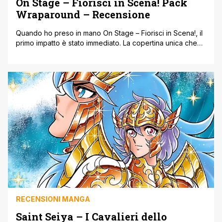
On Stage – Fiorisci in Scena! Pack
Wraparound – Recensione
Quando ho preso in mano On Stage – Fiorisci in Scena!, il
primo impatto è stato immediato. La copertina unica che
abbraccia l’intero pack dà subito la sensazione di avere
davanti qualcosa di curato e speciale, non solo una
raccolta di volumi. Ma non è solo l’aspetto estetico a
colpire. Quello che si trova tra [']
RECENSIONI MANGA
Saint Seiya – I Cavalieri dello