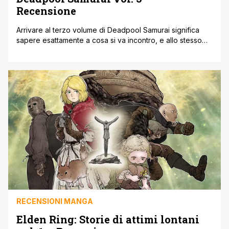
Recensione
Arrivare al terzo volume di Deadpool Samurai significa
sapere esattamente a cosa si va incontro, e allo stesso
tempo continuare a sorprendersi per quanto questa serie
riesca ancora a spingersi oltre. Dopo un primo volume di
presentazione e un secondo che alzava l’asticella della
follia, questo capitolo conferma definitivamente la natura
del progetto: non un [']
RECENSIONI MANGA
Elden Ring: Storie di attimi lontani