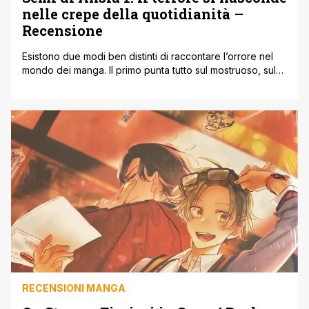
nelle crepe della quotidianità –
Recensione
Esistono due modi ben distinti di raccontare l’orrore nel
mondo dei manga. Il primo punta tutto sul mostruoso, sul
sangue, sulle budella e su una violenza visiva che cerca
di disgustare e colpire lo spettatore dritto allo stomaco. Il
secondo metodo, decisamente più sottile ed
emotivamente logorante, preferisce invece sussurrare.
Lavora nell'ombra, si infila sotto [']
RECENSIONI MANGA