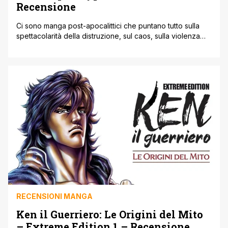
Recensione
Ci sono manga post-apocalittici che puntano tutto sulla
spettacolarità della distruzione, sul caos, sulla violenza
come unico linguaggio possibile. Il Tenue Colore della
Fine – Mission in the Apocalypse sceglie invece una
strada diversa, più silenziosa e, proprio per questo, più
incisiva. Fin dalle prime pagine è chiaro che Haruo
Iwamune non è interessato a [']
RECENSIONI MANGA
Ken il Guerriero: Le Origini del Mito
– Extreme Edition 1 – Recensione