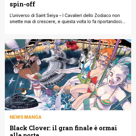
spin-off
L’universo di Saint Seiya – I Cavalieri dello Zodiaco non
smette mai di crescere, e questa volta lo fa riportandoci
nelle profondità marine, dove dorme uno dei personaggi
più amati e temuti della saga: Poseidone. Panini Planet
Manga ha annunciato l’arrivo di Rerise of Poseidon, un
nuovo spin-off che promette di far felici i fan [']
NEWS MANGA
Black Clover: il gran finale è ormai
alle porte