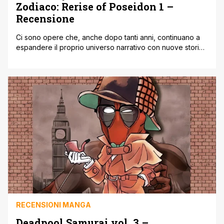
Zodiaco: Rerise of Poseidon 1 –
Recensione
Ci sono opere che, anche dopo tanti anni, continuano a
espandere il proprio universo narrativo con nuove storie
e nuovi punti di vista. Saint Seiya – I Cavalieri dello
Zodiaco è sicuramente una di queste. Il mondo creato da
Masami Kurumada ha attraversato generazioni di lettori e
spettatori, e ancora oggi riesce a tornare con [']
RECENSIONI MANGA
Deadpool Samurai vol. 3 –