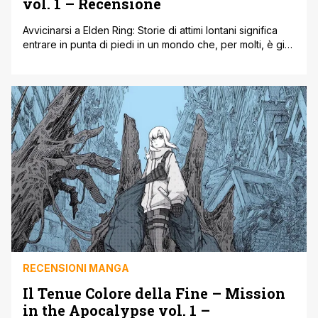
vol. 1 – Recensione
Avvicinarsi a Elden Ring: Storie di attimi lontani significa
entrare in punta di piedi in un mondo che, per molti, è già
carico di memorie, suggestioni e ferite aperte. Chi
conosce il videogioco sa bene quanto l’Interregno sia un
luogo ostile, frammentato, raccontato più per assenze
che per certezze. Questo manga non prova a “spiegare”
[']
RECENSIONI MANGA
Il Tenue Colore della Fine – Mission
in the Apocalypse vol. 1 –