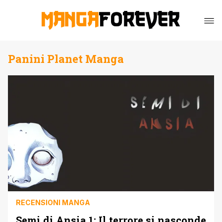
Panini Planet Manga
RECENSIONI MANGA
Semi di Ansia 1: Il terrore si nasconde