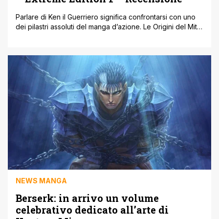
Parlare di Ken il Guerriero significa confrontarsi con uno
dei pilastri assoluti del manga d’azione. Le Origini del Mito
– Extreme Edition 1 non è semplicemente una ristampa o
un’operazione nostalgia: è un ritorno alle radici di
un’icona, riproposta in una veste editoriale pensata per
valorizzarne la potenza narrativa e visiva. Questo primo
volume si [']
NEWS MANGA
Berserk: in arrivo un volume
celebrativo dedicato all’arte di