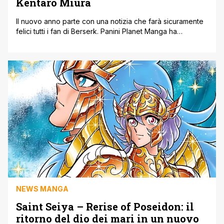
Kentaro Miura
Il nuovo anno parte con una notizia che farà sicuramente
felici tutti i fan di Berserk. Panini Planet Manga ha
annunciato l’arrivo di un volume celebrativo dedicato
all’opera di Kentaro Miura, un progetto pensato per
rendere omaggio a un manga che ha segnato
profondamente intere generazioni di lettori. Per
conoscere tutti i dettagli bisognerà attendere [']
NEWS MANGA
Saint Seiya – Rerise of Poseidon: il
ritorno del dio dei mari in un nuovo