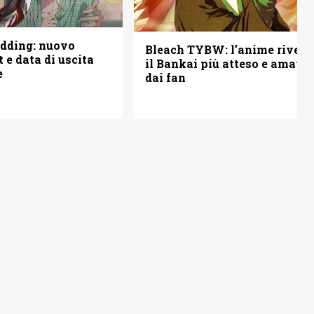
edding: nuovo
Bleach TYBW: l’anime rivela
st e data di uscita
il Bankai più atteso e amato
e
dai fan