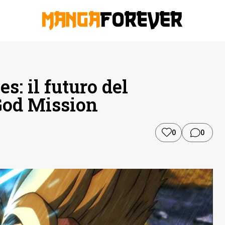
s: il futuro del
 God Mission
0
0