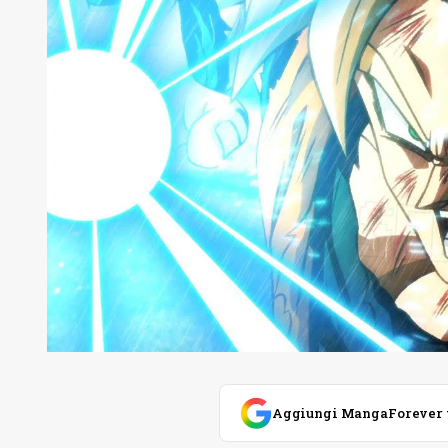
Aggiungi MangaForever tra