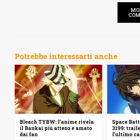
MO
COM
Potrebbe interessarti anche
Bleach TYBW: l’anime rivela
Space Bat
il Bankai più atteso e amato
3199: trail
dai fan
l’ultimo c