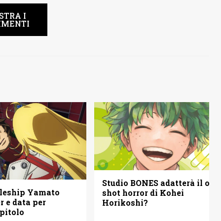
STRA I
MENTI
Studio BONES adatterà il one
tleship Yamato
shot horror di Kohei
er e data per
Horikoshi?
apitolo