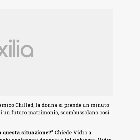
emico Chilled, la donna si prende un minuto
li un futuro matrimonio, scombussolano così
ta questa situazione?”
Chiede Vidro a
hi spalancati davanti a tal richiesta. Vidro