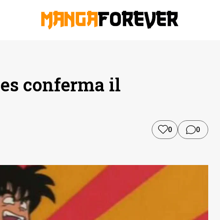
es conferma il
0
0