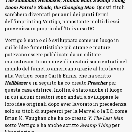
The Sandman
,
Hellblazer
,
Animal Man
,
Swamp Thing
,
Doom Patrol
e
Shade, the Changing Man
. Questi titoli
sarebbero diventati per anni dei punti fermi
dell’imprinting Vertigo, nonostante molti di essi
provenissero proprio dall’Universo DC.
Vertigo è nata e si è sviluppata come un
luogo in
cui le idee fumettistiche più strane e mature
potevano essere pubblicate
da un editore
mainstream. Innumerevoli creatori sono entrati nel
mondo del fumetto americano grazie al loro lavoro
alla Vertigo, come Garth Ennis, che ha scritto
Hellblazer
e in seguito ha co-creato
Preacher
per
questa casa editrice. Inoltre, è stato anche il luogo
in cui alcuni creatori sono andati a sviluppare le
loro idee originali dopo aver lavorato in precedenza
solo su titoli di supereroi per la Marvel o la DC, come
Brian K. Vaughan che ha co-creato
Y: The Last Man
sotto Vertigo e ha anche scritto
Swamp Thing
per