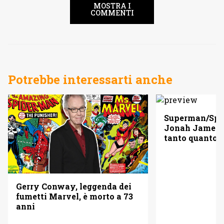
MOSTRA I
COMMENTI
Potrebbe interessarti anche
Superman/Spid
Jonah Jameso
tanto quanto 
Gerry Conway, leggenda dei
fumetti Marvel, è morto a 73
anni