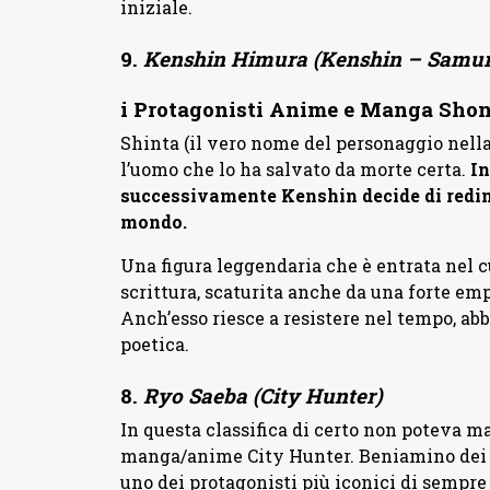
iniziale.
9.
Kenshin Himura (Kenshin – Samu
i Protagonisti Anime e Manga Sho
Shinta (il vero nome del personaggio nella 
l’uomo che lo ha salvato da morte certa.
In
successivamente Kenshin decide di redimer
mondo.
Una figura leggendaria che è entrata nel cu
scrittura, scaturita anche da una forte emp
Anch’esso riesce a resistere nel tempo, a
poetica.
8.
Ryo Saeba (City Hunter)
In questa classifica di certo non poteva m
manga/anime City Hunter. Beniamino dei ra
uno dei protagonisti più iconici di sempr