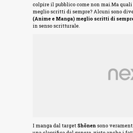
colpire il pubblico come non mai.Ma qual
meglio scritti di sempre? Alcuni sono div
(Anime e Manga) meglio scritti di sempr
in senso scritturale.
I manga dal target
Shōnen
sono veramente
una classifica del genere, visto anche i fa