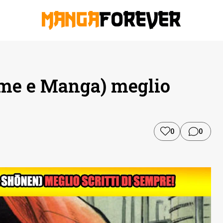
nime e Manga) meglio
0
0