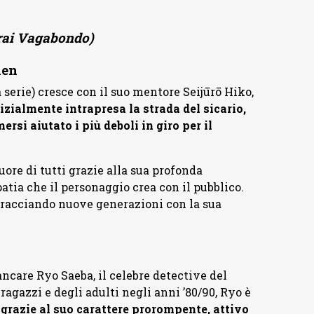
rai Vagabondo)
nen
serie) cresce con il suo mentore Seijūrō Hiko,
izialmente intrapresa la strada del sicario,
si aiutato i più deboli in giro per il
ore di tutti grazie alla sua profonda
atia che il personaggio crea con il pubblico.
bbracciando nuove generazioni con la sua
ancare Ryo Saeba, il celebre detective del
gazzi e degli adulti negli anni ’80/90, Ryo è
e
grazie al suo carattere prorompente, attivo