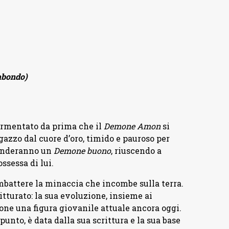
abondo)
ormentato da prima che il
Demone Amon
si
gazzo dal cuore d’oro, timido e pauroso per
 renderanno un
Demone buono
, riuscendo a
ssessa di lui.
battere la minaccia che incombe sulla terra.
tturato: la sua evoluzione, insieme ai
pone una figura giovanile attuale ancora oggi.
unto, è data dalla sua scrittura e la sua base