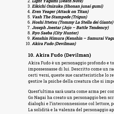
Light Yagami (Death Note)
Eikichi Onizuka (Shonan junai gumi)
Eren Yeager (Attack on Titan)
Vash The Stampede (Trigun)
Hoshi Ittetsu (Tommy La Stella dei Giants)
Joseph Joestar (Jojo – Battle Tendency)
Ryo Saeba (City Hunter)
Kenshin Himura (Kenshin – Samurai Vag
Akira Fudo (Devilman)
10. Akira Fudo (Devilman)
Akira Fudo è un personaggio profondo e t
impossessasse di lui. Descritto come un ra
certi versi, queste sue caratteristiche lo
gestire la psiche della creatura che si impo
Quest’ultima sarà usata come arma per com
Go Nagai ha creato un personaggio ben scri
dialoghi e l’interconnessione col lettore, 
La solidità e la valenza del personaggio app