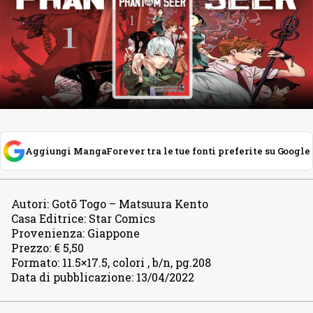
Aggiungi MangaForever tra le tue fonti preferite su Google
Autori
:
Gotō Togo – Matsuura Kento
Casa Editrice
:
Star Comics
Provenienza
:
Giappone
Prezzo
:
€ 5,50
Formato
:
11.5×17.5, colori , b/n, pg.208
Data di pubblicazione
:
13/04/2022