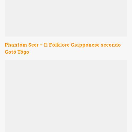
Phantom Seer – Il Folklore Giapponese secondo
Gotō Tōgo