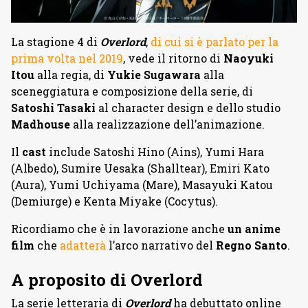
La stagione 4 di
Overlord
,
di cui si è parlato per la
prima volta nel 2019
, vede il ritorno di
Naoyuki
Itou
alla regia, di
Yukie Sugawara
alla
sceneggiatura e composizione della serie, di
Satoshi Tasaki
al character design e dello studio
Madhouse
alla realizzazione dell’animazione.
Il
cast
include Satoshi Hino (Ains), Yumi Hara
(Albedo), Sumire Uesaka (Shalltear), Emiri Kato
(Aura), Yumi Uchiyama (Mare), Masayuki Katou
(Demiurge) e Kenta Miyake (Cocytus).
Ricordiamo che è in lavorazione anche
un anime
film
che
adatterà
l’arco narrativo del
Regno Santo
.
A proposito di Overlord
La serie letteraria di
Overlord
ha debuttato online