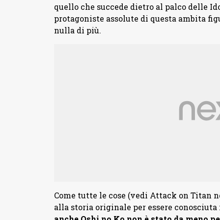
quello che succede dietro al palco delle Ido
protagoniste assolute di questa ambita fig
nulla di più.
Come tutte le cose (vedi Attack on Titan n
alla storia originale per essere conosciut
anche Oshi no Ko non è stato da meno per