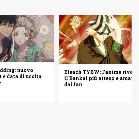
edding: nuovo
Bleach TYBW: l’anime rivela
st e data di uscita
il Bankai più atteso e amato
e
dai fan