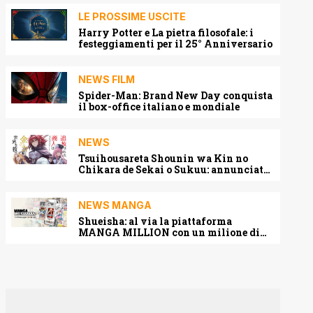
LE PROSSIME USCITE
Harry Potter e La pietra filosofale: i
festeggiamenti per il 25° Anniversario
NEWS FILM
Spider-Man: Brand New Day conquista
il box-office italiano e mondiale
NEWS
Tsuihousareta Shounin wa Kin no
Chikara de Sekai o Sukuu: annunciato
l’adattamento anime
NEWS MANGA
Shueisha: al via la piattaforma
MANGA MILLION con un milione di
pagine gratis (anche in italiano)