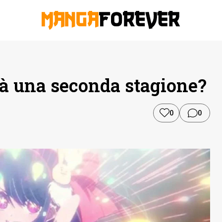
rà una seconda stagione?
0
0