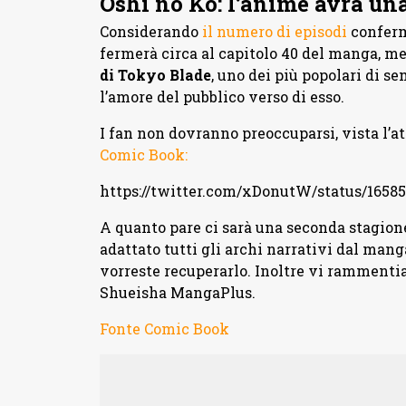
Oshi no Ko: l’anime avrà un
Considerando
il numero di episodi
conferm
fermerà circa al capitolo 40 del manga, me
di Tokyo Blade
, uno dei più popolari di se
l’amore del pubblico verso di esso.
I fan non dovranno preoccuparsi, vista l’at
Comic Book:
https://twitter.com/xDonutW/status/1658
A quanto pare ci sarà una seconda stagione
adattato tutti gli archi narrativi dal mang
vorreste recuperarlo. Inoltre vi rammentiam
Shueisha MangaPlus.
Fonte Comic Book