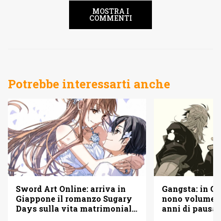
MOSTRA I
COMMENTI
Potrebbe interessarti anche
Sword Art Online: arriva in
Gangsta: in Gi
Giappone il romanzo Sugary
nono volume d
Days sulla vita matrimoniale
anni di pausa
di Kirito e Asuna