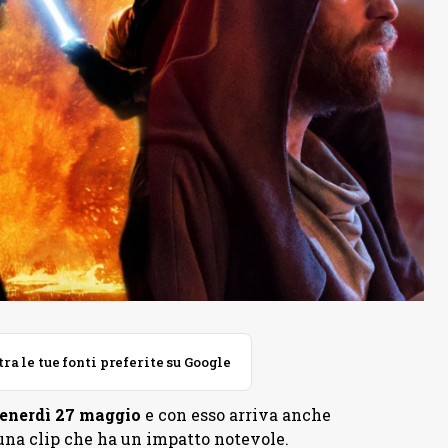
 le tue fonti preferite su Google
venerdì 27 maggio
e con esso arriva anche
di una clip che ha un impatto notevole.