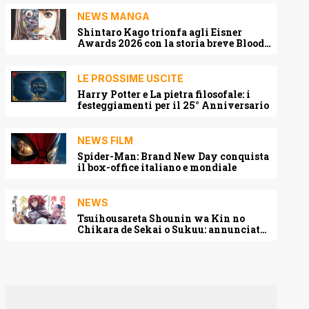
NEWS MANGA
Shintaro Kago trionfa agli Eisner
Awards 2026 con la storia breve Blood
Harvest
LE PROSSIME USCITE
Harry Potter e La pietra filosofale: i
festeggiamenti per il 25° Anniversario
NEWS FILM
Spider-Man: Brand New Day conquista
il box-office italiano e mondiale
NEWS
Tsuihousareta Shounin wa Kin no
Chikara de Sekai o Sukuu: annunciato
l’adattamento anime