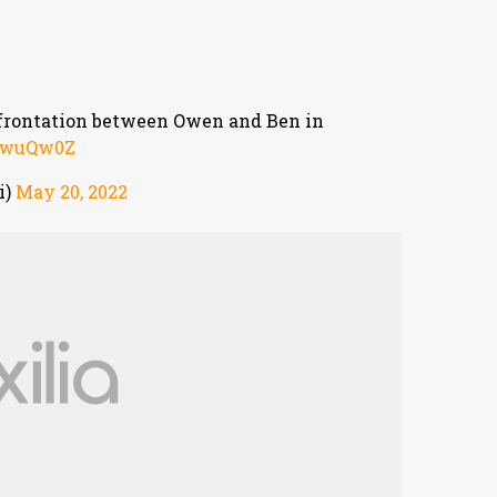
nfrontation between Owen and Ben in
3YwuQw0Z
i)
May 20, 2022