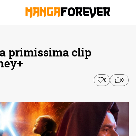
a primissima clip
sney+
0
0