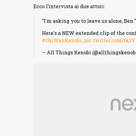
Ecco l’intervista ai due attori:
"I'm asking you to leave us alone, Ben."
Here's a NEW extended clip of the co
#ObiWanKenobi
.
pic.twitter.com/tk
— All Things Kenobi (@allthingskenob