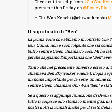
Check out this clip from
#ObiWanKeno
premiere this Friday on
@DisneyPlus
.
— Obi-Wan Kenobi (@obiwankenobi)
Ma
Il significato di “Ben”
La prima volta che abbiamo incontrato Obi-
Ben. Quindi non è sconvolgente che sia cono
buffo sentire Owen chiamarlo così. Mi ha fatto
perché sappiamo l’importanza che “Ben” aveva
Tanto che nel precedente universo esteso di St
chiamava Ben Skywalker e nella trilogia seque
un nome importante per la serie, un nome che u
sentire Owen chiamare Obi-Wan “Ben” è stato
Se a questo si aggiunge l’emozione di Owen s
tutto ti colpisce allo stomaco mentre guardi l
nostri dotti lacrimali anche per il resto della