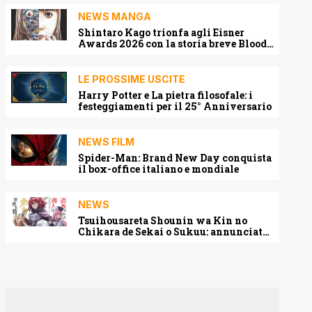
NEWS MANGA
Shintaro Kago trionfa agli Eisner
Awards 2026 con la storia breve Blood
Harvest
LE PROSSIME USCITE
Harry Potter e La pietra filosofale: i
festeggiamenti per il 25° Anniversario
NEWS FILM
Spider-Man: Brand New Day conquista
il box-office italiano e mondiale
NEWS
Tsuihousareta Shounin wa Kin no
Chikara de Sekai o Sukuu: annunciato
l’adattamento anime