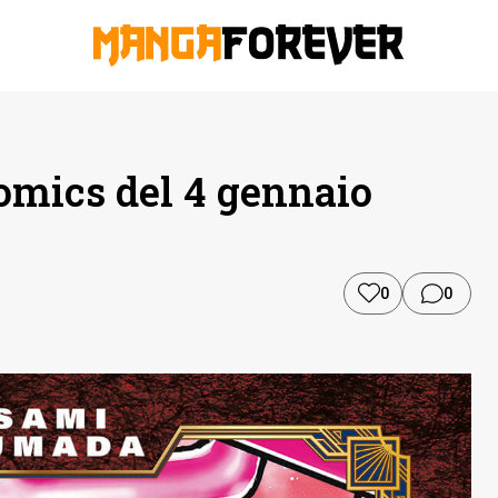
omics del 4 gennaio
0
0