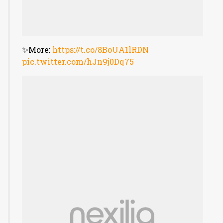
✨More:
https://t.co/8BoUA1lRDN
pic.twitter.com/hJn9j0Dq75