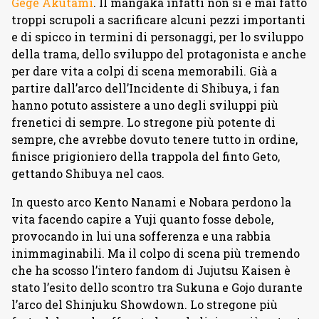
Gege Akutami
. Il mangaka infatti non si è mai fatto
troppi scrupoli a sacrificare alcuni pezzi importanti
e di spicco in termini di personaggi, per lo sviluppo
della trama, dello sviluppo del protagonista e anche
per dare vita a colpi di scena memorabili. Già a
partire dall’arco dell’Incidente di Shibuya, i fan
hanno potuto assistere a uno degli sviluppi più
frenetici di sempre. Lo stregone più potente di
sempre, che avrebbe dovuto tenere tutto in ordine,
finisce prigioniero della trappola del finto Geto,
gettando Shibuya nel caos.
In questo arco Kento Nanami e Nobara perdono la
vita facendo capire a Yuji quanto fosse debole,
provocando in lui una sofferenza e una rabbia
inimmaginabili. Ma il colpo di scena più tremendo
che ha scosso l’intero fandom di Jujutsu Kaisen è
stato l’esito dello scontro tra Sukuna e Gojo durante
l’arco del Shinjuku Showdown. Lo stregone più