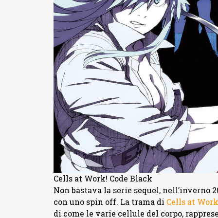
Cells at Work! Code Black
Non bastava la serie sequel, nell’inverno 
con uno spin off. La trama di
Cells at Work
di come le varie cellule del corpo, rappre