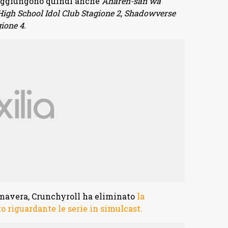
 aggiungono quindi anche
Aharen-san wa
 High School Idol Club Stagione 2, Shadowverse
ione 4.
imavera, Crunchyroll ha eliminato
la
to riguardante le serie in simulcast.