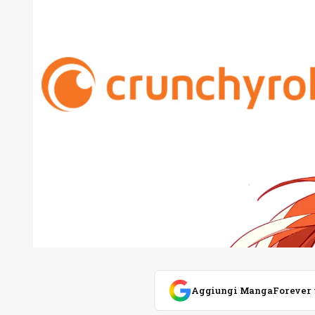
Aggiungi MangaForever tra