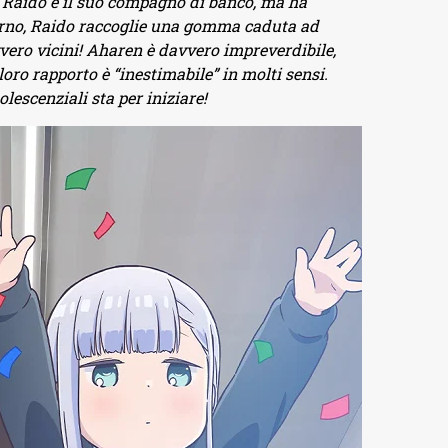
i. Raido è il suo compagno di banco, ma ha
orno, Raido raccoglie una gomma caduta ad
vvero vicini! Aharen è davvero impreverdibile,
loro rapporto è “inestimabile” in molti sensi.
scenziali sta per iniziare!