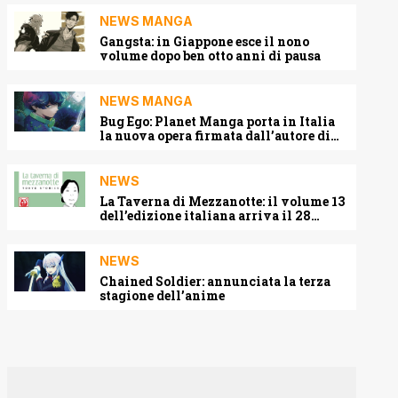
NEWS MANGA
Gangsta: in Giappone esce il nono
volume dopo ben otto anni di pausa
NEWS MANGA
Bug Ego: Planet Manga porta in Italia
la nuova opera firmata dall’autore di
One-Punch Man
NEWS
La Taverna di Mezzanotte: il volume 13
dell’edizione italiana arriva il 28
agosto 2026
NEWS
Chained Soldier: annunciata la terza
stagione dell’anime