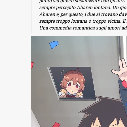
punto sia giusto socializzare con gli altr
sempre percepito Aharen lontana. Un gi
Aharen e, per questo, i due si trovano da
sempre troppo lontana o troppo vicina. Il 
Una commedia romantica sugli amori adole