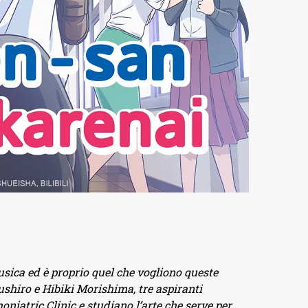
sica ed è proprio quel che vogliono queste
ushiro e Hibiki Morishima, tre aspiranti
niatric Clinic e studiano l’arte che serve per