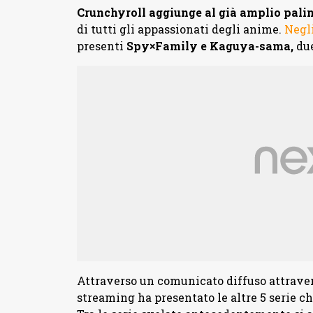
Crunchyroll aggiunge al già amplio palins
di tutti gli appassionati degli anime.
Negli
presenti
Spy×Family e Kaguya-sama,
due
Attraverso un comunicato diffuso attravers
streaming ha presentato le altre 5 serie c